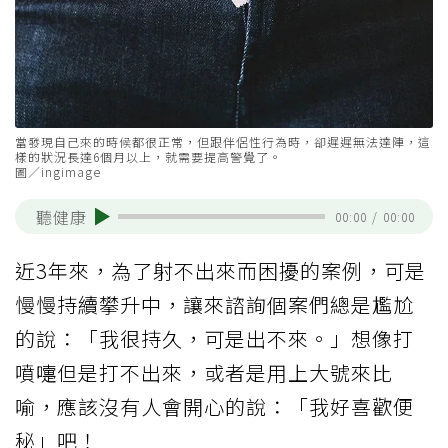
當發現自己來的時候都很正常，但跟伴侶性行為時，卻遲遲無法達陣，這
樣的狀況長達6個月以上，就需要提高警覺了。
圖／ingimage
聽健康
00:00
/
00:00
近3年來，為了射不出來而困擾的案例，可是
慢慢持續攀升中，讓來諮詢個案們總是尷尬
的說：「我很持久，可是出不來。」想像打
噴嚏但是打不出來，或者是用上大號來比
喻，應該沒有人會開心的說：「我好喜歡便
秘」吧！