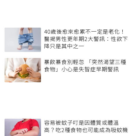
40歲後愈來愈累不一定是老化！
醫揭男性更年期2大警訊：性欲下
降只是其中之一
暴飲暴食別輕忽 「突然渴望三種
食物」小心是失智症早期警訊
容易被蚊子叮是因體質或體溫
高？吃2種食物也可能成為吸蚊機