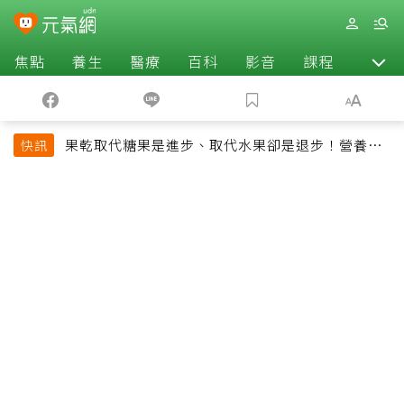
焦點
養生
醫療
百科
影音
課程
退休
果乾取代糖果是進步、取代水果卻是退步！營養師
快訊
揭果乾堅果常見健康陷阱