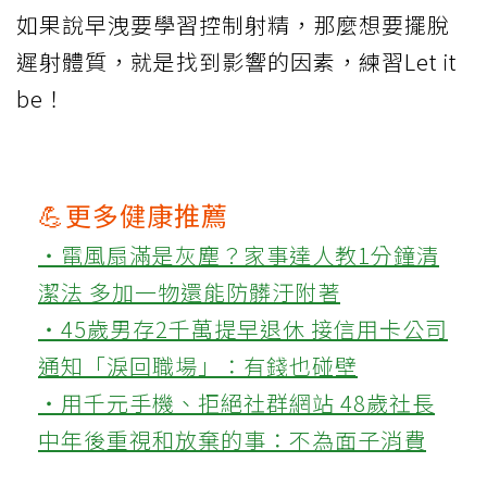
如果說早洩要學習控制射精，那麼想要擺脫
遲射體質，就是找到影響的因素，練習Let it
be！
💪更多健康推薦
‧電風扇滿是灰塵？家事達人教1分鐘清
潔法 多加一物還能防髒汙附著
‧45歲男存2千萬提早退休 接信用卡公司
通知「淚回職場」：有錢也碰壁
‧用千元手機、拒絕社群網站 48歲社長
中年後重視和放棄的事：不為面子消費