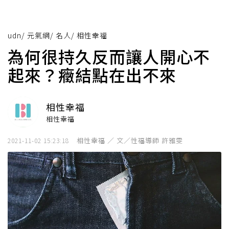
udn
/
元氣網
/
名人
/
相性幸福
為何很持久反而讓人開心不
起來？癥結點在出不來
相性幸福
相性幸福
相性幸福 ／ 文／性福導師 許雅雯
2021-11-02 15:23:18