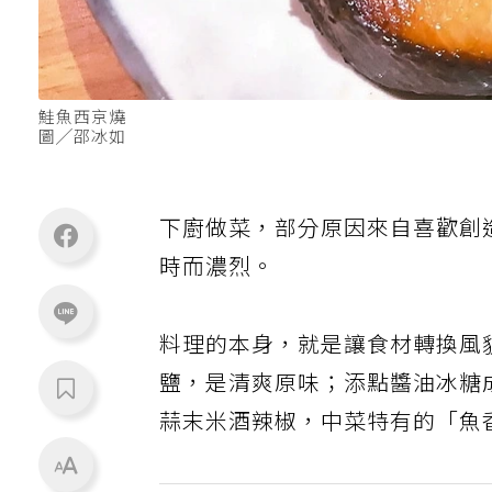
鮭魚西京燒
圖╱邵冰如
下廚做菜，部分原因來自喜歡創
時而濃烈。
料理的本身，就是讓食材轉換風
鹽，是清爽原味；添點醬油冰糖
蒜末米酒辣椒，中菜特有的「魚