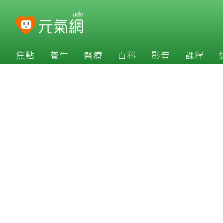
焦點
養生
醫療
百科
影音
課程