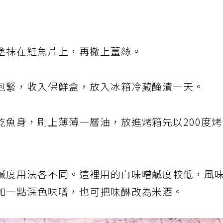
塗抹在鮭魚片上，再撒上薑絲。
包緊，收入保鮮盒，放入冰箱冷藏醃漬一天。
乾魚身，刷上薄薄一層油，放進烤箱先以200度
鹹度用法各不同。這裡用的白味噌鹹度較低，風
加一點深色味噌，也可把味醂改為米酒。