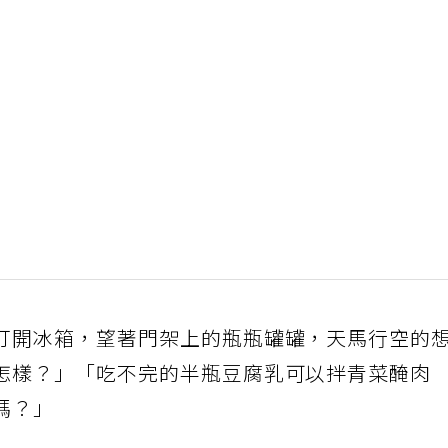
打開冰箱，望著門架上的瓶瓶罐罐，天馬行空的
怎樣？」「吃不完的半瓶豆腐乳可以拌青菜醃肉
嗎？」