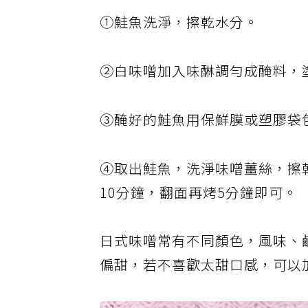
①鮭魚洗淨，擦乾水分。
②白味噌加入味醂調勻成醃料，
③醃好的鮭魚用保鮮膜或塑膠袋
④取出鮭魚，洗淨味噌薑絲，擦
10分鐘，翻面再烤5分鐘即可。
日式味噌常有不同顏色，風味、
偏甜，若不喜歡太甜口感，可以