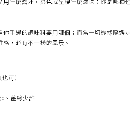
？用什麼醬汁，菜色就呈現什麼滋味；你是哪種
看你手邊的調味料要用哪個；而當一切機緣際遇
性格，必有不一樣的風景。
魠魚也可）
大匙、薑絲少許