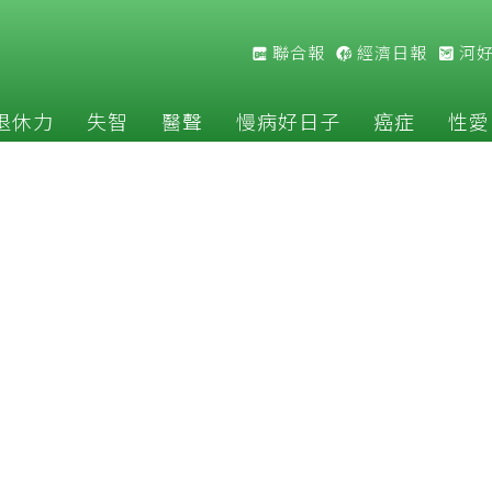
聯合報
經濟日報
河
退休力
失智
醫聲
慢病好日子
癌症
性愛