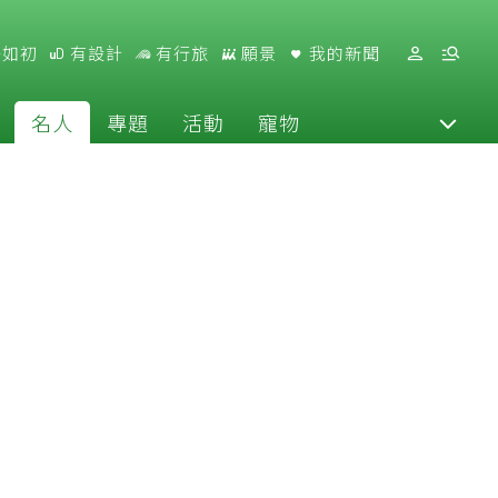
好如初
有設計
有行旅
願景
我的新聞
名人
專題
活動
寵物