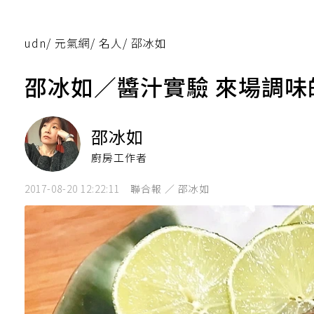
udn
/
元氣網
/
名人
/
邵冰如
邵冰如／醬汁實驗 來場調味
邵冰如
廚房工作者
2017-08-20 12:22:11
聯合報 ／ 邵冰如