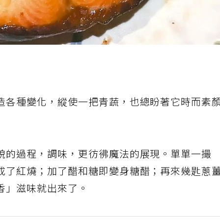
造各種變化，縱使一把青蔬，也總盼著它時而素
貌的過程，調味，更彷彿魔法的展現。單單一撮
成了紅燒；加了醋和糖即變身糖醋；再來幾匙蔥
香」滋味就出來了。