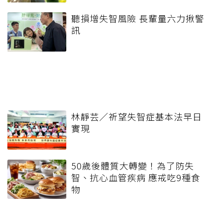
聽損增失智風險 長輩量六力揪警
訊
林靜芸／祈望失智症基本法早日
實現
50歲後體質大轉變！為了防失
智、抗心血管疾病 應戒吃9種食
物