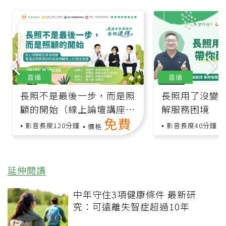
直播
直播
長照不是最後一步，而是照
長照用了沒變
顧的開始（線上論壇講座，
解服務困境
免費
跨領域專家與您分享！）
影音長度120分鐘
影音長度40分鐘
價格
延伸閱讀
中年守住3項健康條件 最新研
究：可遠離失智症超過10年