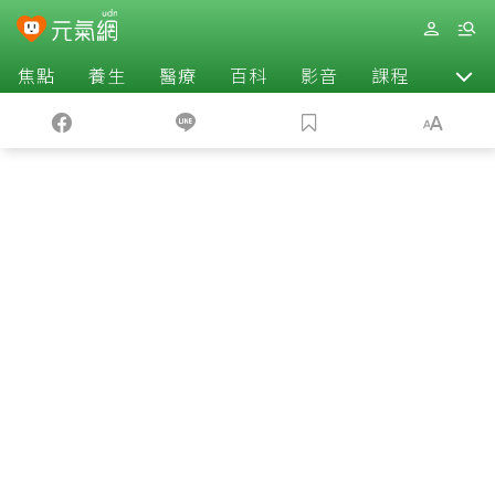
焦點
養生
醫療
百科
影音
課程
退休