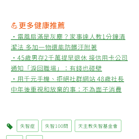
💪更多健康推薦
‧電風扇滿是灰塵？家事達人教1分鐘清
潔法 多加一物還能防髒汙附著
‧45歲男存2千萬提早退休 接信用卡公司
通知「淚回職場」：有錢也碰壁
‧用千元手機、拒絕社群網站 48歲社長
中年後重視和放棄的事：不為面子消費
失智症
失智100問
天主教失智基金會