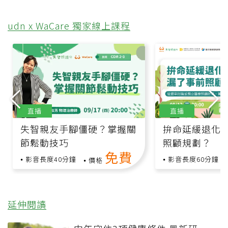
udn x WaCare 獨家線上課程
直播
直播
失智親友手腳僵硬？掌握關
拚命延緩退化
節鬆動技巧
照顧規劃？
免費
影音長度40分鐘
影音長度60分鐘
價格
延伸閱讀