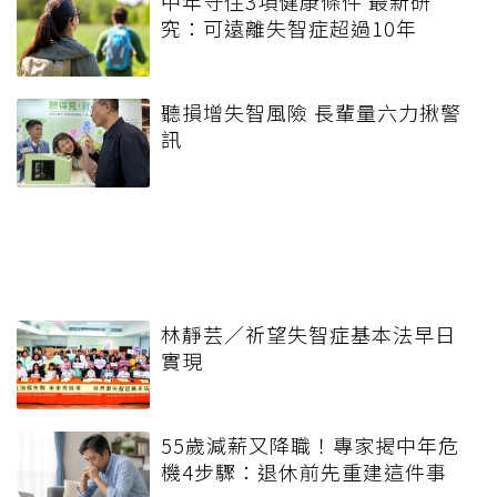
中年守住3項健康條件 最新研
究：可遠離失智症超過10年
聽損增失智風險 長輩量六力揪警
訊
林靜芸／祈望失智症基本法早日
實現
55歲減薪又降職！專家揭中年危
機4步驟：退休前先重建這件事