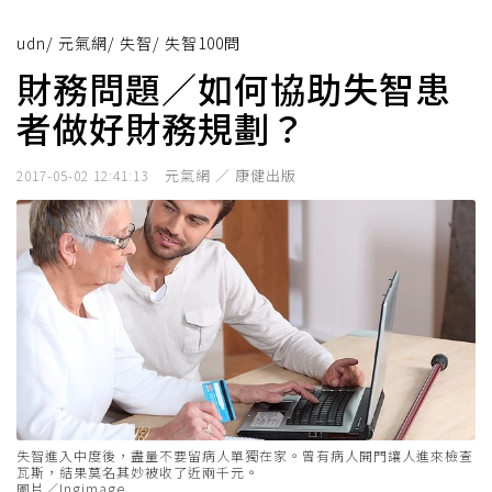
udn
/
元氣網
/
失智
/
失智100問
財務問題／如何協助失智患
者做好財務規劃？
元氣網 ／ 康健出版
2017-05-02 12:41:13
失智進入中度後，盡量不要留病人單獨在家。曾有病人開門讓人進來檢查
瓦斯，結果莫名其妙被收了近兩千元。
圖片／Ingimage