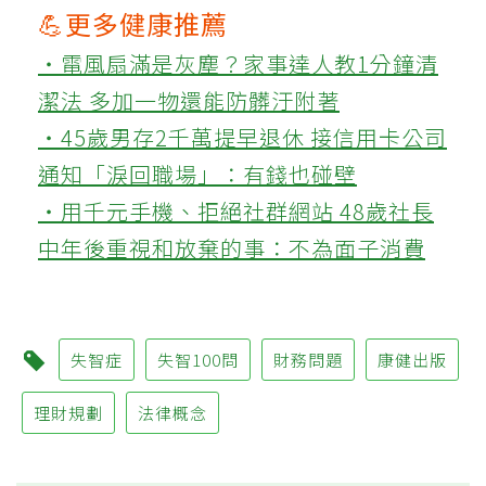
💪更多健康推薦
‧電風扇滿是灰塵？家事達人教1分鐘清
潔法 多加一物還能防髒汙附著
‧45歲男存2千萬提早退休 接信用卡公司
通知「淚回職場」：有錢也碰壁
‧用千元手機、拒絕社群網站 48歲社長
中年後重視和放棄的事：不為面子消費
失智症
失智100問
財務問題
康健出版
理財規劃
法律概念