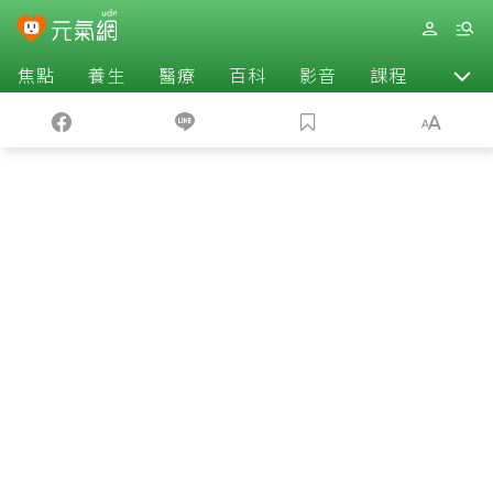
焦點
養生
醫療
百科
影音
課程
退休