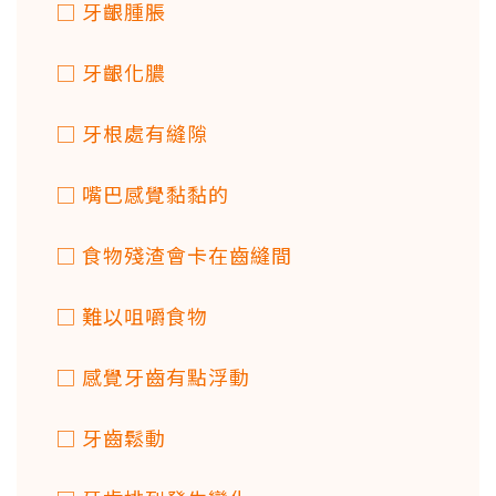
□ 牙齦腫脹
□ 牙齦化膿
□ 牙根處有縫隙
□ 嘴巴感覺黏黏的
□ 食物殘渣會卡在齒縫間
□ 難以咀嚼食物
□ 感覺牙齒有點浮動
□ 牙齒鬆動