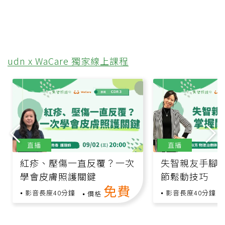
udn x WaCare 獨家線上課程
直播
直播
紅疹、壓傷一直反覆？一次
失智親友手腳
學會皮膚照護關鍵
節鬆動技巧
免費
影音長度40分鐘
影音長度40分鐘
價格