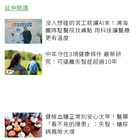
延伸閱讀
沒人想碰的苦工就讓AI來！鴻海
團隊駐醫院找痛點 用科技讓醫療
更有溫度
中年守住3項健康條件 最新研
究：可遠離失智症超過10年
健檢血糖正常別安心太早！醫曝
「看不見的隱患」：失智、糖尿
病風險大增