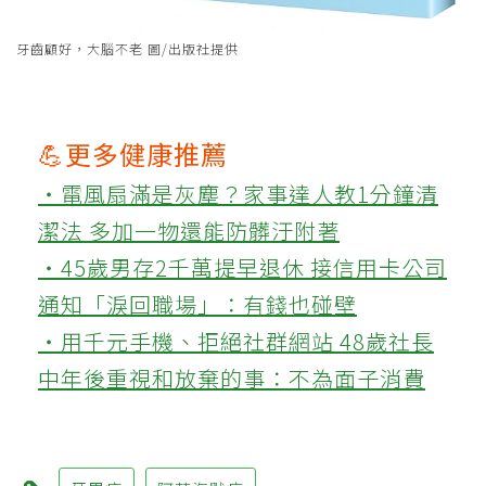
牙齒顧好，大腦不老 圖/出版社提供
💪更多健康推薦
‧電風扇滿是灰塵？家事達人教1分鐘清
潔法 多加一物還能防髒汙附著
‧45歲男存2千萬提早退休 接信用卡公司
通知「淚回職場」：有錢也碰壁
‧用千元手機、拒絕社群網站 48歲社長
中年後重視和放棄的事：不為面子消費