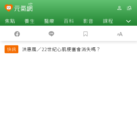
焦點
養生
醫療
百科
影音
課程
退休
洪惠風／22世紀心肌梗塞會消失嗎？
快訊