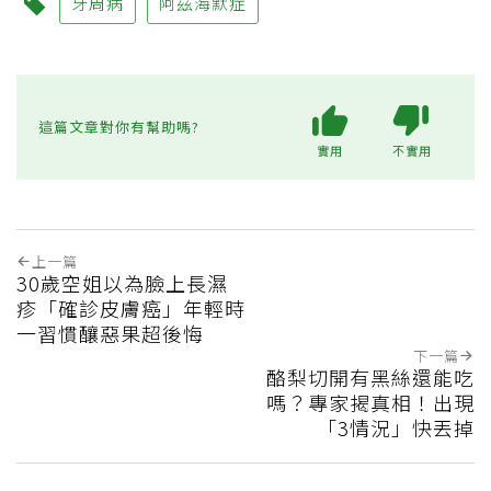
牙周病
阿茲海默症
這篇文章對你有幫助嗎?
實用
不實用
上一篇
30歲空姐以為臉上長濕
疹「確診皮膚癌」年輕時
一習慣釀惡果超後悔
下一篇
酪梨切開有黑絲還能吃
嗎？專家揭真相！出現
「3情況」快丟掉