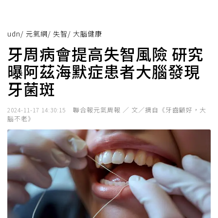
udn
/
元氣網
/
失智
/
大腦健康
牙周病會提高失智風險 研究
曝阿茲海默症患者大腦發現
牙菌斑
聯合報元氣周報 ／ 文／摘自《牙齒顧好，大
2024-11-17 14:30:15
腦不老》