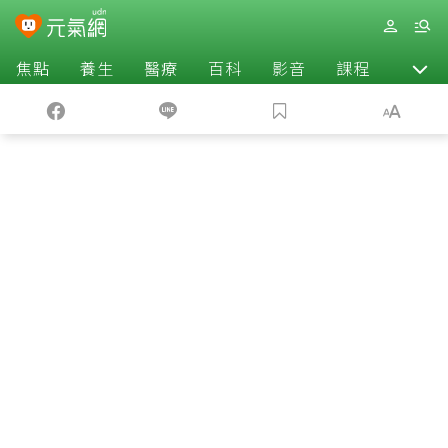
焦點
養生
醫療
百科
影音
課程
退休