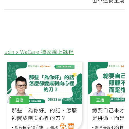
也不追養生潮
udn x WaCare 獨家線上課程
直播
直播
那些「為你好」的話，怎麼
總要自己來才安
卻變成刺向心裡的刀？
是拼命，而是
免費
影音長度40分鐘
影音長度40分鐘
價格