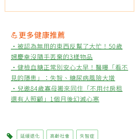
💪更多健康推薦
‧被認為無用的東西反幫了大忙！50歲
婦慶幸沒隨手丟棄的3樣物品
‧健檢血糖正常別安心太早！醫曝「看不
見的隱患」：失智、糖尿病風險大增
‧兒邀84歲寡母搬來同住「不用付房租
還有人照顧」1個月後幻滅心寒
延緩退化
高齡社會
失智症