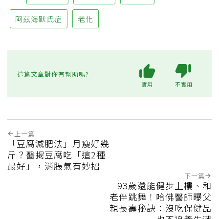
阿茲海默氏症
老化
這篇文章對你有幫助嗎?
實用
不實用
上一篇
「豆腐減肥法」月瘦好幾
斤？醫揭豆腐吃「這2種
最好」，消脹氣有妙招
下一篇
93歲還能健步上樓、和
老伴跳舞！哈佛醫師曝父
親長壽秘訣：沒吃保健品