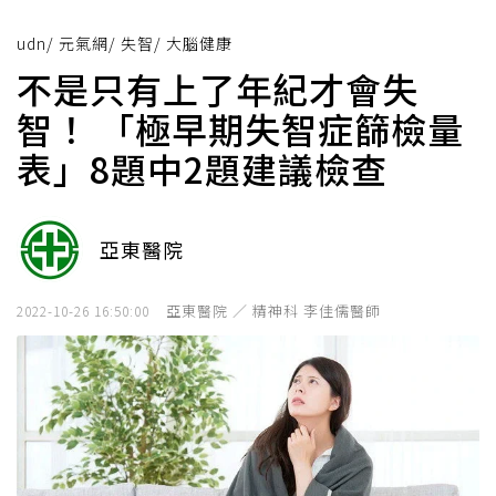
udn
/
元氣網
/
失智
/
大腦健康
不是只有上了年紀才會失
智！ 「極早期失智症篩檢量
表」8題中2題建議檢查
亞東醫院
亞東醫院 ／ 精神科 李佳儒醫師
2022-10-26 16:50:00