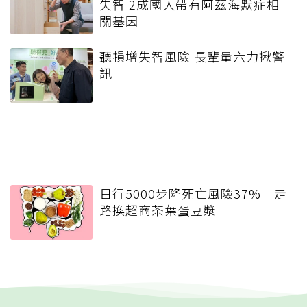
失智 2成國人帶有阿茲海默症相
關基因
聽損增失智風險 長輩量六力揪警
訊
日行5000步降死亡風險37% 走
路換超商茶葉蛋豆漿