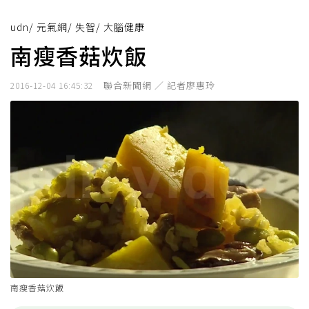
udn
/
元氣網
/
失智
/
大腦健康
南瘦香菇炊飯
聯合新聞網 ／ 記者廖惠玲
2016-12-04 16:45:32
南瘦香菇炊飯