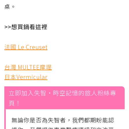
桌。
>>想買鍋看這裡
法國 Le Creuset
台灣 MULTEE摩堤
日本Vermicular
立即加入失智・時空記憶的旅人粉絲專
頁！
無論你是否為失智者，我們都期盼能認