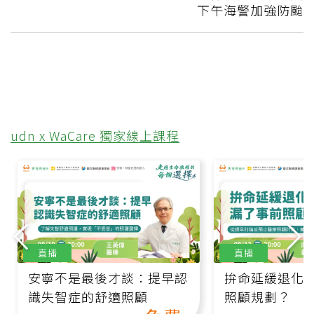
下午海警加強防颱
udn x WaCare 獨家線上課程
直播
直播
安寧不是最後才談：提早認
拚命延緩退化
識失智症的舒適照顧
照顧規劃？