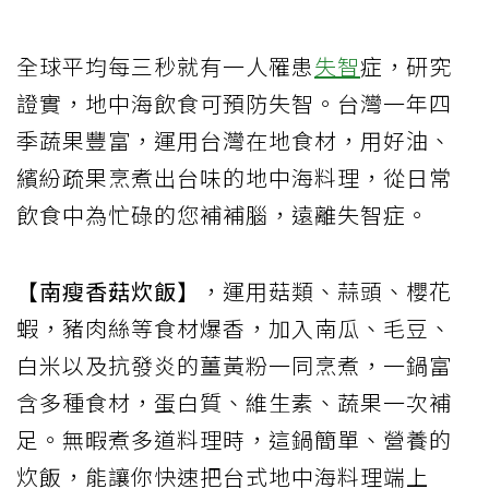
全球平均每三秒就有一人罹患
失智
症，研究
證實，地中海飲食可預防失智。台灣一年四
季蔬果豐富，運用台灣在地食材，用好油、
繽紛疏果烹煮出台味的地中海料理，從日常
飲食中為忙碌的您補補腦，遠離失智症。
【南瘦香菇炊飯】
，運用菇類、蒜頭、櫻花
蝦，豬肉絲等食材爆香，加入南瓜、毛豆、
白米以及抗發炎的薑黃粉一同烹煮，一鍋富
含多種食材，蛋白質、維生素、蔬果一次補
足。無暇煮多道料理時，這鍋簡單、營養的
炊飯，能讓你快速把台式地中海料理端上