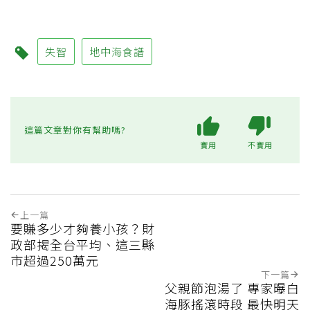
失智
地中海食譜
這篇文章對你有幫助嗎?
實用
不實用
上一篇
要賺多少才夠養小孩？財
政部揭全台平均、這三縣
市超過250萬元
下一篇
父親節泡湯了 專家曝白
海豚搖滾時段 最快明天