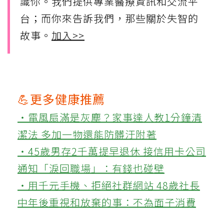
識你。我們提供專業醫療資訊和交流平
台；而你來告訴我們，那些關於失智的
故事。
加入>>
💪更多健康推薦
‧電風扇滿是灰塵？家事達人教1分鐘清
潔法 多加一物還能防髒汙附著
‧45歲男存2千萬提早退休 接信用卡公司
通知「淚回職場」：有錢也碰壁
‧用千元手機、拒絕社群網站 48歲社長
中年後重視和放棄的事：不為面子消費