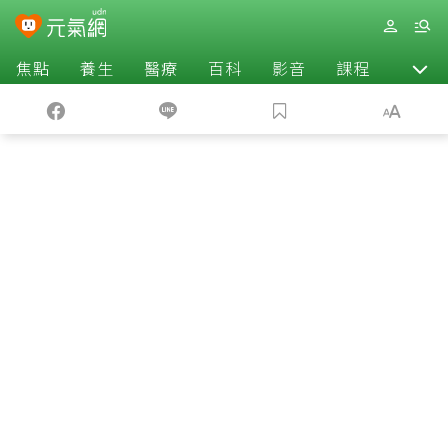
焦點
養生
醫療
百科
影音
課程
退休