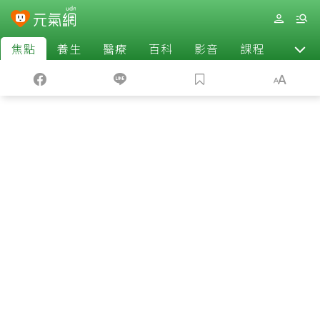
焦點
養生
醫療
百科
影音
課程
退休