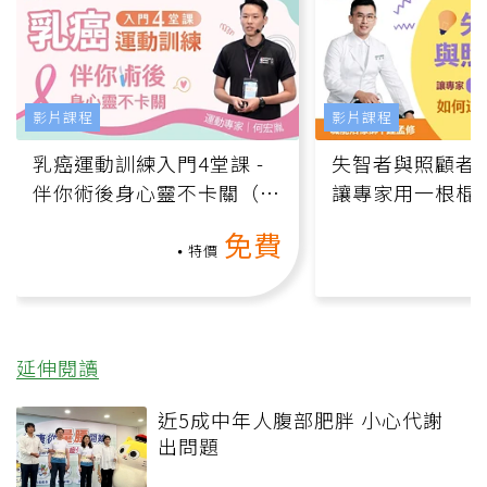
影片課程
影片課程
乳癌運動訓練入門4堂課 -
失智者與照顧者
伴你術後身心靈不卡關（線
讓專家用一根棍
上影音課）
何逆轉退化大腦
免費
課）
特價
延伸閱讀
近5成中年人腹部肥胖 小心代謝
出問題