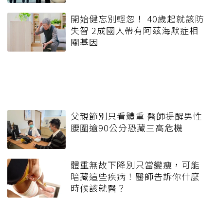
開始健忘別輕忽！ 40歲起就該防
失智 2成國人帶有阿茲海默症相
關基因
父親節別只看體重 醫師提醒男性
腰圍逾90公分恐藏三高危機
體重無故下降別只當變瘦，可能
暗藏這些疾病！醫師告訴你什麼
時候該就醫？