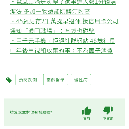
‧電風扇滿是灰塵？家事達人教1分鐘清
潔法 多加一物還能防髒汙附著
‧45歲男存2千萬提早退休 接信用卡公司
通知「淚回職場」：有錢也碰壁
‧用千元手機、拒絕社群網站 48歲社長
中年後重視和放棄的事：不為面子消費
預防跌倒
高齡醫學
慢性病
這篇文章對你有幫助嗎?
實用
不實用