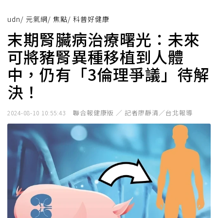
udn
/
元氣網
/
焦點
/
科普好健康
末期腎臟病治療曙光：未來
可將豬腎異種移植到人體
中，仍有「3倫理爭議」待解
決！
聯合報健康版 ／ 記者廖靜清／台北報導
2024-08-10 10:55:43