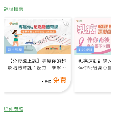
課程推薦
影片課程
影片課程
【免費線上課】專屬你的超
乳癌運動訓練入門
燃脂體育課：超夯「拳擊有
伴你術後身心靈
氧」高壓族在家釋放壓力無
上影音課）
免費
負擔
特價
延伸閱讀