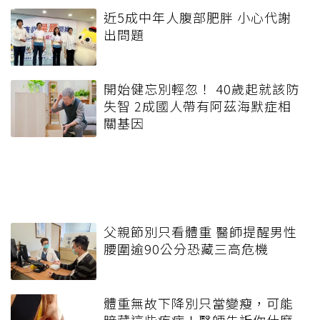
近5成中年人腹部肥胖 小心代謝
出問題
開始健忘別輕忽！ 40歲起就該防
失智 2成國人帶有阿茲海默症相
關基因
父親節別只看體重 醫師提醒男性
腰圍逾90公分恐藏三高危機
體重無故下降別只當變瘦，可能