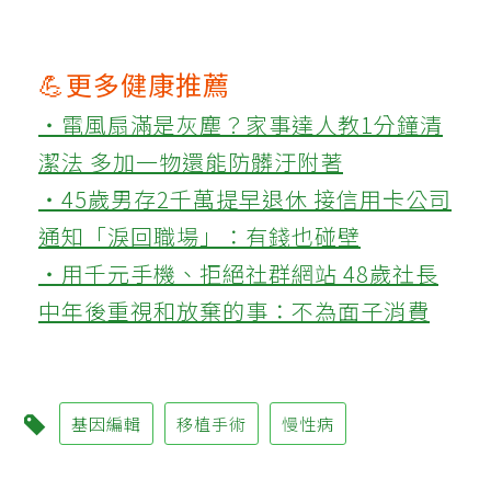
💪更多健康推薦
‧電風扇滿是灰塵？家事達人教1分鐘清
潔法 多加一物還能防髒汙附著
‧45歲男存2千萬提早退休 接信用卡公司
通知「淚回職場」：有錢也碰壁
‧用千元手機、拒絕社群網站 48歲社長
中年後重視和放棄的事：不為面子消費
基因編輯
移植手術
慢性病