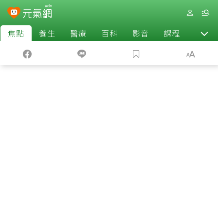
焦點
養生
醫療
百科
影音
課程
退休