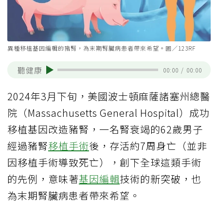
異種移植基因編輯的豬腎，為末期腎臟病患者帶來希望。圖／123RF
聽健康
00:00
/
00:00
2024年3月下旬，美國波士頓麻薩諸塞州總醫
院（Massachusetts General Hospital）成功
移植基因改造豬腎，一名腎衰竭的62歲男子
經過豬腎
移植手術
後，存活約7周身亡（並非
因移植手術導致死亡），創下全球這類手術
的先例，意味著
基因編輯
技術的新突破，也
為末期腎臟病患者帶來希望。