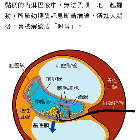
黏稠的內淋巴液中，無法柔順一地一起擺
動，所啟動聽覺訊息斷斷續續，傳進大腦
後，會被解讀成「迴音」。