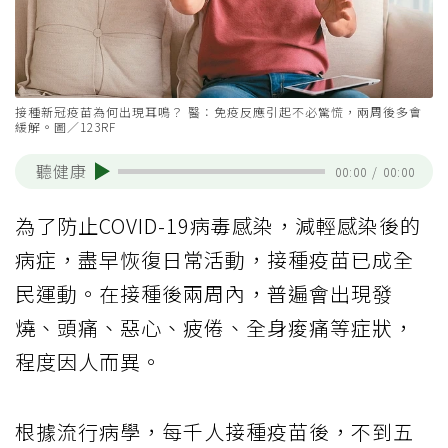
接種新冠疫苗為何出現耳鳴？ 醫：免疫反應引起不必驚慌，兩周後多會
緩解。圖／123RF
聽健康
00:00
/
00:00
為了防止COVID-19病毒感染，減輕感染後的
病症，盡早恢復日常活動，接種疫苗已成全
民運動。在接種後兩周內，普遍會出現發
燒、頭痛、惡心、疲倦、全身痠痛等症狀，
程度因人而異。
根據流行病學，每千人接種疫苗後，不到五