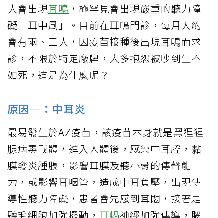
人會出現
耳鳴
，極罕見會出現嚴重的聽力障
礙「耳中風」。目前在耳鳴門診，每月大約
會有兩、三人，因疫苗接種後出現耳鳴而求
診，不限於特定廠牌，大多抱怨被吵到生不
如死，這是為什麼呢？
原因一：中耳炎
最易發生於AZ疫苗，該疫苗本身就是黑猩猩
腺病毒載體，進入人體後，感染中耳腔，黏
膜發炎腫脹，影響耳膜及聽小骨的傳聲能
力，或影響耳咽管，造成中耳負壓，出現傳
導性聽力障礙，患者會先感到耳悶，接著是
聽毛細胞加強擺動，
耳蝸
神經加強傳導，腦