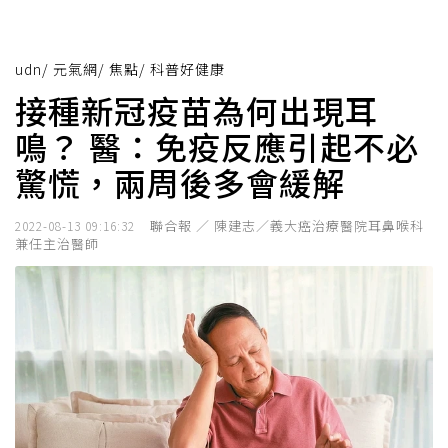
udn
/
元氣網
/
焦點
/
科普好健康
接種新冠疫苗為何出現耳
鳴？ 醫：免疫反應引起不必
驚慌，兩周後多會緩解
聯合報 ／ 陳建志／義大癌治療醫院耳鼻喉科
2022-08-13 09:16:32
兼任主治醫師