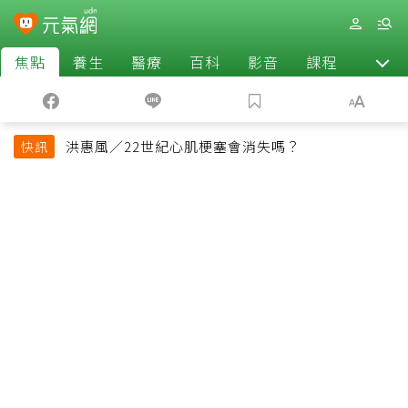
焦點
養生
醫療
百科
影音
課程
退休
洪惠風／22世紀心肌梗塞會消失嗎？
快訊