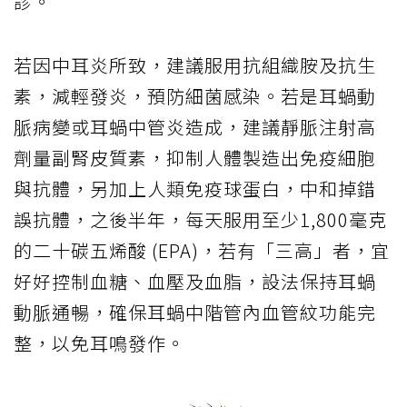
診。
若因中耳炎所致，建議服用抗組織胺及抗生
素，減輕發炎，預防細菌感染。若是耳蝸動
脈病變或耳蝸中管炎造成，建議靜脈注射高
劑量副腎皮質素，抑制人體製造出免疫細胞
與抗體，另加上人類免疫球蛋白，中和掉錯
誤抗體，之後半年，每天服用至少1,800毫克
的二十碳五烯酸 (EPA)，若有「三高」者，宜
好好控制血糖、血壓及血脂，設法保持耳蝸
動脈通暢，確保耳蝸中階管內血管紋功能完
整，以免耳鳴發作。