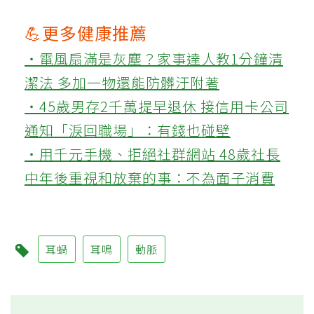
💪更多健康推薦
‧電風扇滿是灰塵？家事達人教1分鐘清
潔法 多加一物還能防髒汙附著
‧45歲男存2千萬提早退休 接信用卡公司
通知「淚回職場」：有錢也碰壁
‧用千元手機、拒絕社群網站 48歲社長
中年後重視和放棄的事：不為面子消費
耳蝸
耳鳴
動脈