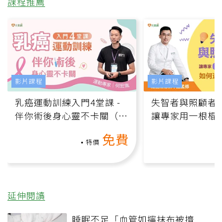
課程推薦
影片課程
影片課程
乳癌運動訓練入門4堂課 -
失智者與照顧者
伴你術後身心靈不卡關（線
讓專家用一根棍
上影音課）
何逆轉退化大腦
免費
課）
特價
延伸閱讀
睡眠不足「血管如擰抹布被擠