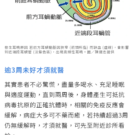
發生耳鳴原因 若前方耳蝸動脈因狹窄 (箭頭所指) 而缺血 (虛線)，會影響
到近端段耳蝸管 (淡紫色區)，出現高頻性耳鳴。圖／陳建志提供
逾3周未好才須就醫
其實患者不必驚慌，盡量多喝水、充足睡眠
與適度運動，直到兩周後，身體產生可抵抗
病毒抗原的正確抗體時，相關的免疫反應會
緩解，病症大多可不藥而癒，若持續超過3周
仍無緩解時，才須就醫，可先至附近診所看