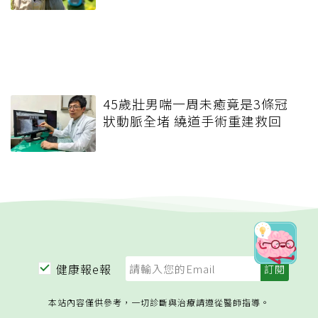
45歲壯男喘一周未癒竟是3條冠
狀動脈全堵 繞道手術重建救回
健康報e報
本站內容僅供參考，一切診斷與治療請遵從醫師指導。