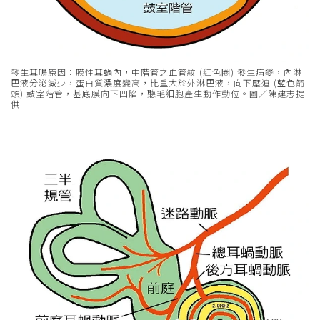
發生耳鳴原因：膜性耳蝸內，中階管之血管紋 (紅色圈) 發生病變，內淋
巴液分泌減少，蛋白質濃度變高，比重大於外淋巴液，向下壓迫 (藍色箭
頭) 鼓室階管，基底膜向下凹陷，聽毛細胞產生動作動位。圖／陳建志提
供