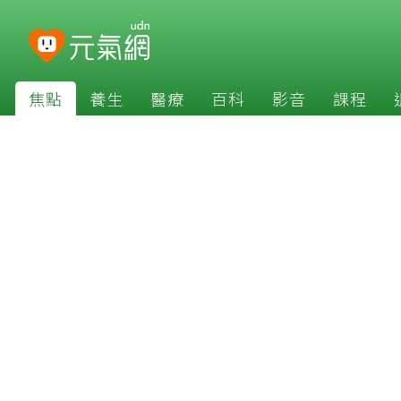
焦點
養生
醫療
百科
影音
課程