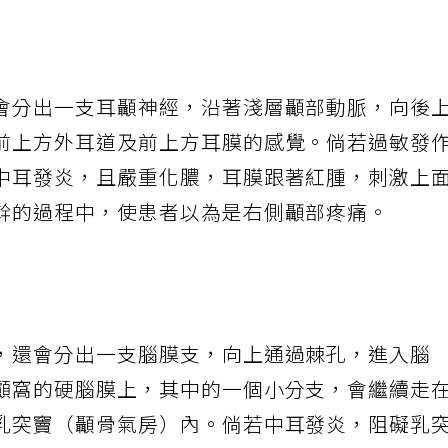
會分出一支耳顳神經，沿著淺層顳部動脈，向後
前上方外耳道及前上方耳膜的感覺。倘若過敏發
中耳發炎，且嚴重化膿，耳膜跟著紅腫，刺激上
幹的過程中，使患者以為是右側顳部疼痛。
，還會分出一支腦膜支，向上通過棘孔，進入腦
顱窩的硬腦膜上，其中的一個小分支，會繼續走
乳突竇（顳骨氣房）內。倘若中耳發炎，阻礙乳