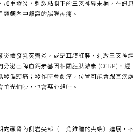
，加重發炎，刺激黏膜下的三叉神經末梢，在訊
是頭顱內中顱窩的腦膜疼痛。
發炎續發乳突竇炎，或是耳膜紅腫，刺激三叉神
分泌出降血鈣素基因相關胜肽激素 (CGRP)，經
誘發偏頭痛；發作時會劇痛，位置可能會跟耳疾
會怕光怕吵，也會惡心想吐。