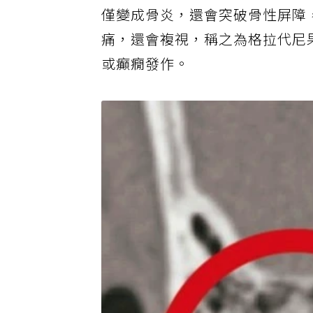
中耳炎續發乳突竇炎，發炎繼續
僅變成骨炎，還會突破骨性屏障
痛，還會複視，稱之為格拉代尼果
或癲癇發作。