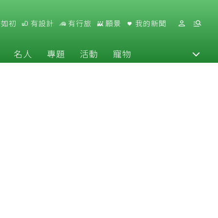
好如初
有設計
有行旅
願景
我的新聞
名人
專題
活動
寵物