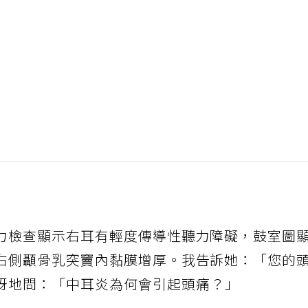
力檢查顯示右耳有輕度傳導性聽力障礙，鼓室圖
右側顳骨乳突竇內黏膜增厚。我告訴她：「您的
訝地問：「中耳炎為何會引起頭痛？」