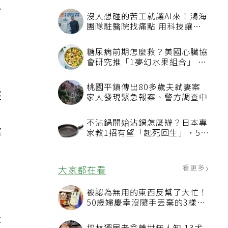
息
經
處