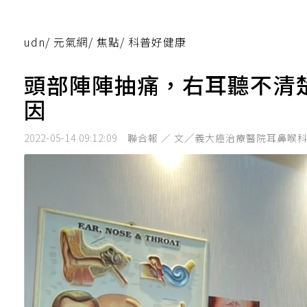
udn
/
元氣網
/
焦點
/
科普好健康
頭部陣陣抽痛，右耳聽不清楚
因
2022-05-14 09:12:09
聯合報 ／ 文╱義大癌治療醫院耳鼻喉