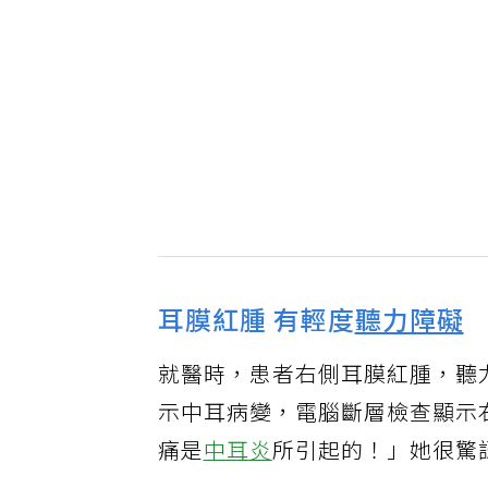
耳膜紅腫 有輕度
聽力障礙
就醫時，患者右側耳膜紅腫，聽
示中耳病變，電腦斷層檢查顯示
痛是
中耳炎
所引起的！」她很驚