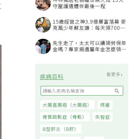
不
耳
識