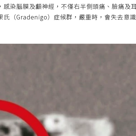
朝向顳骨內側岩尖部（三角錐體的尖端）進展，
，感染腦膜及顱神經，不僅右半側頭痛、臉痛及
氏（Gradenigo）症候群，嚴重時，會失去意