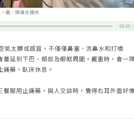
主。圖／陳建志提供
00:00
、空氣太髒或感冒，不僅僅鼻塞、流鼻水和打噴
會蔓延到下巴、頰部及眼眶周圍。嚴重時，會一
止痛藥，臥床休息。
三餐服用止痛藥，與人交談時，覺得右耳外面好