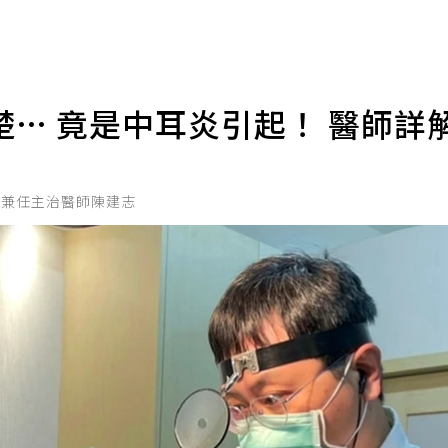
… 竟是中耳炎引起！ 醫師詳
科兼任主治醫師陳建志