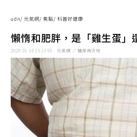
udn
/
元氣網
/
焦點
/
科普好健康
懶惰和肥胖，是「雞生蛋」
2020-01-16 15:13:05
元氣網 ／ 糖尿病天地