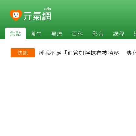
焦點
養生
醫療
百科
影音
課程
睡眠不足「血管如擰抹布被擠壓」 專
快訊