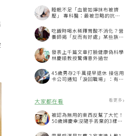
睡眠不足「血管如擰抹布被擠
壓」 專科醫：最被忽略的抗老
方法
與
吃飯時喝水稀釋胃酸不消化？營
因
養師揭「反而有好處」某些族群
才要禁
胺
發表上千篇文章打臉健康偽科學
從
林慶順教授驚傳意外過世
45歲男存2千萬提早退休 接信用
卡公司通知「淚回職場」：有錢
也碰壁
看更多
大家都在看
被認為無用的東西反幫了大忙！
50歲婦慶幸沒隨手丟棄的3樣物
品