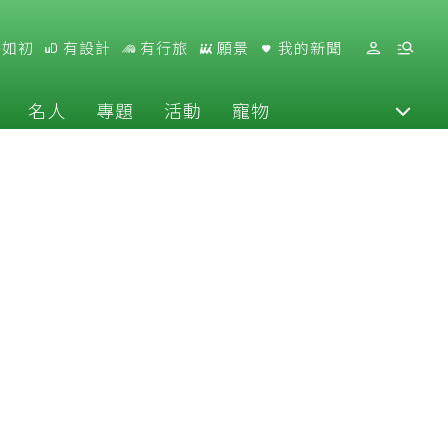
好如初
有設計
有行旅
願景
我的新聞
名人
專題
活動
寵物