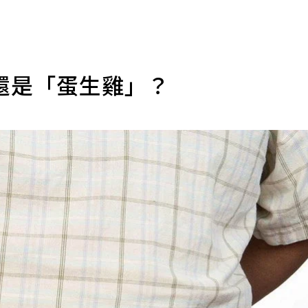
還是「蛋生雞」？