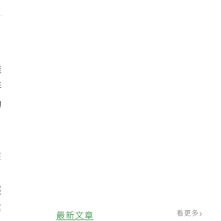
達
胖
動
在
經
信
看更多
最新文章