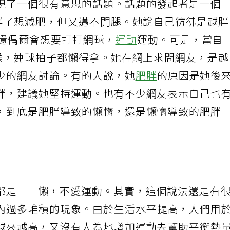
現了一個很有意思的話題。話題的發起者是一個
太胖了想減肥，但又邁不開腿。她說自己彷彿是越
候還偶爾會想要打打網球，
運動
運動。可是，當自
時候，連球拍子都懶得拿。她在網上求問網友，是
少的網友討論。有的人說，她
肥胖
的原因是她後
胖，建議她堅持運動。也有不少網友表示自己也
，到底是肥胖導致的懶惰，還是懶惰導致的肥胖
都是——懶，不愛運動。其實，這個說法還是有
內過多堆積的現象。由於生活水平提高，人們用