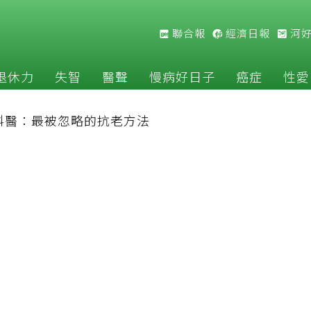
聯合報
經濟日報
河
退休力
失智
醫聲
慢病好日子
癌症
性愛
科醫：最被忽略的抗老方法