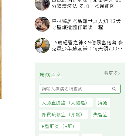
電風扇滿是灰塵？家事達人教1
分鐘清潔法 多加一物還能防髒
汙附著
坪林獨居老翁離世無人知 13犬
守屋護遺體伴最後一程
15歲經營之神3.9億暴富落幕 麥
克風少年蘇友謙：每天領700元
過日子
看更多
疾病百科
大腸直腸癌（大腸癌）
痔瘡
骨質疏鬆症（骨鬆）
失智症
B型肝炎（B肝）
，