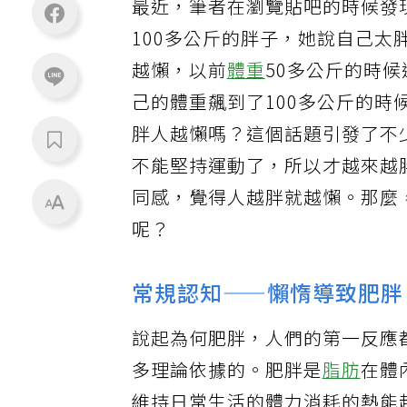
最近，筆者在瀏覽貼吧的時候發
100多公斤的胖子，她說自己
越懶，以前
體重
50多公斤的時
己的體重飆到了100多公斤的
胖人越懶嗎？這個話題引發了不
不能堅持運動了，所以才越來越
同感，覺得人越胖就越懶。那麼
呢？
常規認知——懶惰導致肥胖
說起為何肥胖，人們的第一反應
多理論依據的。肥胖是
脂肪
在體