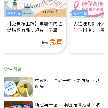
影片課程
影片課程
【免費線上課】專屬你的超
乳癌運動訓練入門
燃脂體育課：超夯「拳擊有
伴你術後身心靈
氧」高壓族在家釋放壓力無
上影音課）
免費
負擔
特價
延伸閱讀
中醫師：清冠一號不是防疫茶 別
亂喝
新冠再升溫！ 喉嚨痛像刀割、咳