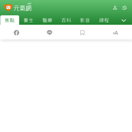
焦點
養生
醫療
百科
影音
課程
退休