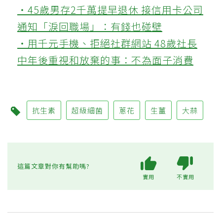
‧45歲男存2千萬提早退休 接信用卡公司
通知「淚回職場」：有錢也碰壁
‧用千元手機、拒絕社群網站 48歲社長
中年後重視和放棄的事：不為面子消費
抗生素
超級細菌
蔥花
生薑
大蒜
這篇文章對你有幫助嗎?
實用
不實用