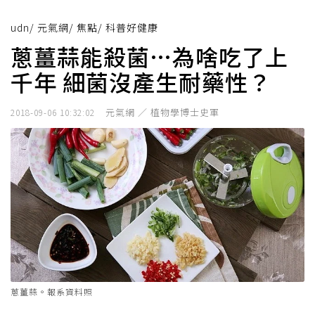
udn
/
元氣網
/
焦點
/
科普好健康
蔥薑蒜能殺菌…為啥吃了上
千年 細菌沒產生耐藥性？
元氣網 ／ 植物學博士史軍
2018-09-06 10:32:02
蔥薑蒜。報系資料照