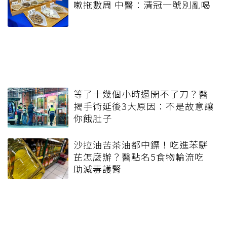
嗽拖數周 中醫：清冠一號別亂喝
等了十幾個小時還開不了刀？醫
揭手術延後3大原因：不是故意讓
你餓肚子
沙拉油苦茶油都中鏢！吃進苯駢
芘怎麼辦？醫點名5食物輪流吃
助減毒護腎