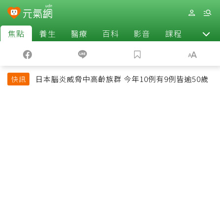
焦點
養生
醫療
百科
影音
課程
退休
日本腦炎威脅中高齡族群 今年10例有9例皆逾50歲
快訊