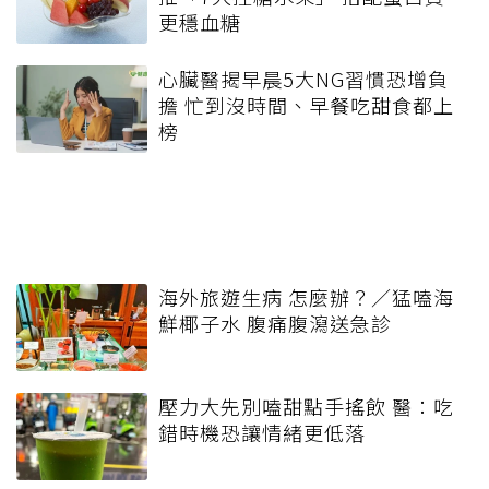
更穩血糖
心臟醫揭早晨5大NG習慣恐增負
擔 忙到沒時間、早餐吃甜食都上
榜
海外旅遊生病 怎麼辦？／猛嗑海
鮮椰子水 腹痛腹瀉送急診
壓力大先別嗑甜點手搖飲 醫：吃
錯時機恐讓情緒更低落