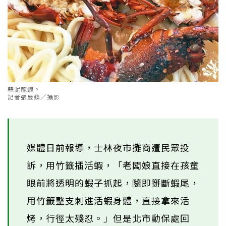
蒜泥龍蝦。
記者張曼蘋／攝影
媒體日前報導，士林夜市攤商遭民眾投
訴，用竹籤插活蝦，「老闆娘直接在孩童
眼前將透明的蝦子抓起，隨即掰斷蝦尾，
用竹籤整支刺進活蝦身體，直接拿來活
烤，行徑太殘忍。」但是北市動保處回