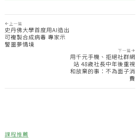
上一篇
史丹佛大學首度用AI造出
可複製合成病毒 專家示
警噩夢情境
下一篇
用千元手機、拒絕社群網
站 48歲社長中年後重視
和放棄的事：不為面子消
費
課程推薦