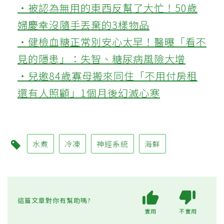
‧被認為無用的東西反幫了大忙！50歲
婦慶幸沒隨手丟棄的3樣物品
‧健檢血糖正常別安心太早！醫曝「看不
見的隱患」：失智、糖尿病風險大增
‧兒邀84歲寡母搬來同住「不用付房租
還有人照顧」1個月後幻滅心寒
水煮
冷凍
神經系統
海鮮
這篇文章對你有幫助嗎?
實用
不實用