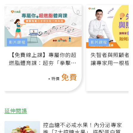
影片課程
影片課程
【免費線上課】專屬你的超
失智者與照顧者
燃脂體育課：超夯「拳擊有
讓專家用一根棍
氧」高壓族在家釋放壓力無
何逆轉退化大腦
免費
負擔
課）
特價
延伸閱讀
控血糖不必戒水果！內分泌專家
推「7大控糖水果」 搭配蛋白質