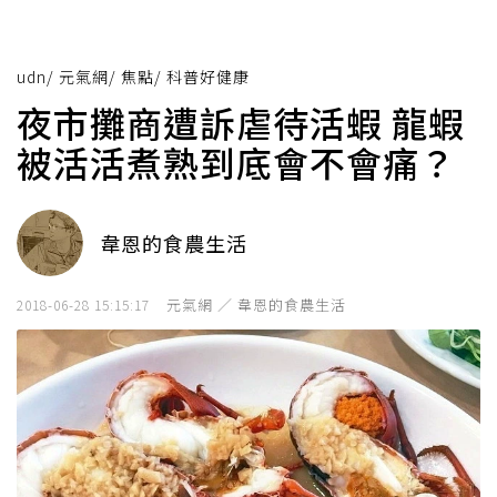
udn
/
元氣網
/
焦點
/
科普好健康
夜市攤商遭訴虐待活蝦 龍蝦
被活活煮熟到底會不會痛？
韋恩的食農生活
元氣網 ／ 韋恩的食農生活
2018-06-28 15:15:17