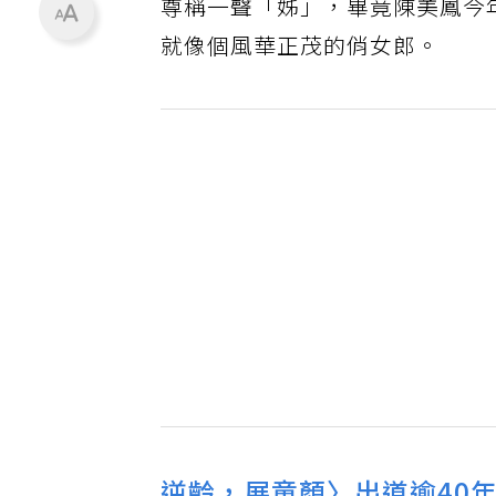
尊稱一聲「姊」，畢竟陳美鳳今
就像個風華正茂的俏女郎。