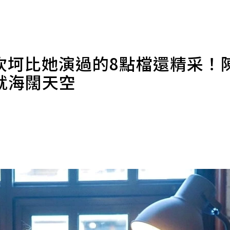
坎坷比她演過的8點檔還精采！
就海闊天空