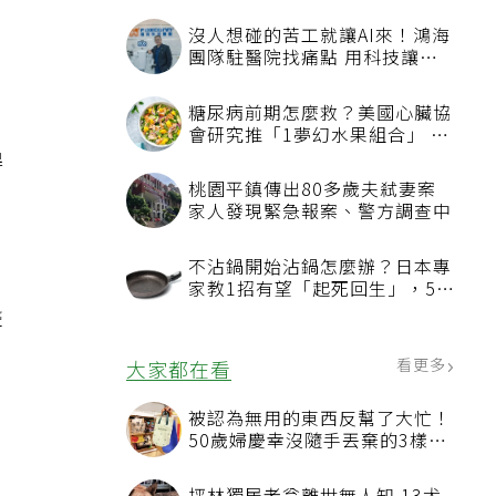
沒人想碰的苦工就讓AI來！鴻海
團隊駐醫院找痛點 用科技讓醫
療更有溫度
糖尿病前期怎麼救？美國心臟協
會研究推「1夢幻水果組合」 酪
梨加它改善血管功能
桃園平鎮傳出80多歲夫弒妻案
家人發現緊急報案、警方調查中
不沾鍋開始沾鍋怎麼辦？日本專
家教1招有望「起死回生」，5情
況該換新
看更多
大家都在看
被認為無用的東西反幫了大忙！
50歲婦慶幸沒隨手丟棄的3樣物
品