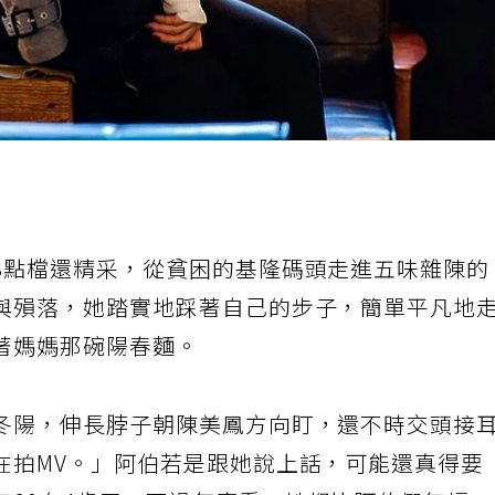
8點檔還精采，從貧困的基隆碼頭走進五味雜陳的
與殞落，她踏實地踩著自己的步子，簡單平凡地
著媽媽那碗陽春麵。
冬陽，伸長脖子朝陳美鳳方向盯，還不時交頭接
在拍MV。」阿伯若是跟她說上話，可能還真得要