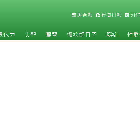
聯合報
經濟日報
河
退休力
失智
醫聲
慢病好日子
癌症
性愛