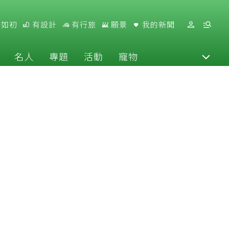
好如初
有設計
有行旅
願景
我的新聞
名人
專題
活動
寵物