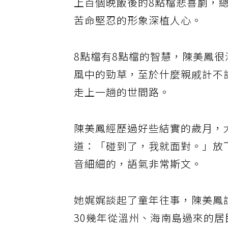
年齡還要悠長。
早年秀場時代、錄影帶時代到電
時代，陳美鳳積累許久，現在早
穩民視「一姊」寶座，她笑說，
「35歲我就演媽媽，演到現在我
演媽媽。」確實，在成千上百個
飯後的8點檔悲喜劇，總能看到
鳳扮演的台灣好媳婦、台灣好母
親，苦命堅忍的形象深植人心。
8點檔有8點檔的智慧，陳美鳳很
楚，即使活在夜市人生，還是有