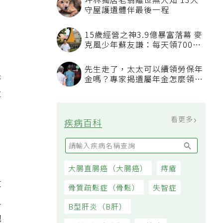
坪林獨居老翁離世無人知 13犬
守屋護遺體伴最後一程
15歲經營之神3.9億暴富落幕 麥
克風少年蘇友謙：每天領700元
過日子
先生走了，太太可以續領勞保年
聲
金嗎？專家揭遺屬年金怎麼領，
看順位還要看資格
看更多
疾病百科
大腸直腸癌（大腸癌）
痔瘡
骨質疏鬆症（骨鬆）
失智症
B型肝炎（B肝）