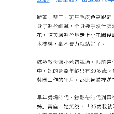
逆齡
，展童顏〉出道逾40
蹬著一雙三寸斑馬毛皮色高跟鞋
身子輕盈細䠷，全身幾乎沒什麼
花，陳美鳳輕盈地走上小花圃後
木樓梯，毫不費力就站好了。
綜藝教母張小燕曾說過，眼前這
女士是「全台灣最美麗的歐巴
桑」，而且傳說中，她的骨骼年
只有30多歲。然而，陳美鳳出道
今已有40多年，光是她在演藝圈
作的年月，都比身體裡逆生的骨