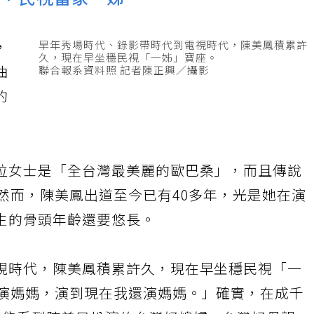
年，民視當家一姊
，
油
的
位
齡
至
工
頭