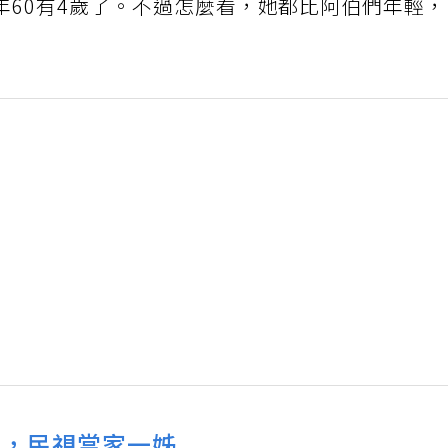
年60有4歲了。不過怎麼看，她都比阿伯們年輕