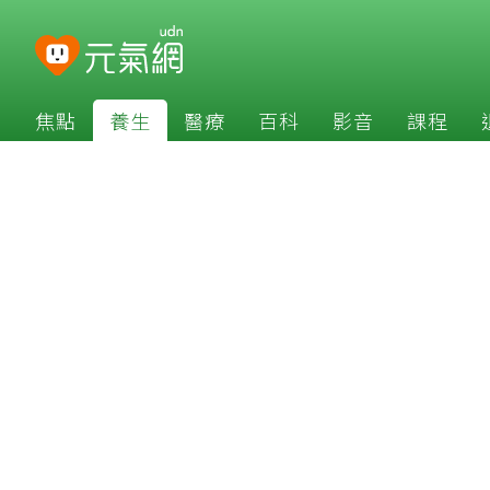
焦點
養生
醫療
百科
影音
課程