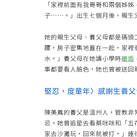
會能成為疾風中的勁草，至於什
親戚計不計較、什麼良緣孽緣再
陳美鳳經歷過好些結實的歲月，
道：「碰到了，我就面對。」放
音細細的，語氣非常斯文。
她娓娓談起了童年往事，陳美鳳
30幾年從溫州、海南島過來的
「家裡前面有我哥哥和兩個姊姊
子……。」出生七個月後，親生