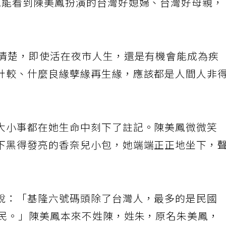
視
坐
還
晚
陳美
早年秀場時代、錄影帶時代到電視時代，陳美鳳積累許
清
久，現在早坐穩民視「一姊」寶座。
聯合報系資料照 記者陳正興／攝影
機