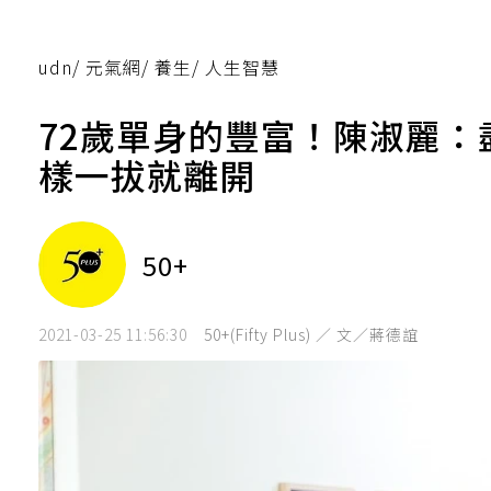
udn
/
元氣網
/
養生
/
人生智慧
72歲單身的豐富！陳淑麗
樣一拔就離開
50+
2021-03-25 11:56:30
50+(Fifty Plus) ／ 文／蔣德誼