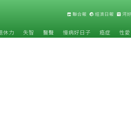
聯合報
經濟日報
河
退休力
失智
醫聲
慢病好日子
癌症
性愛