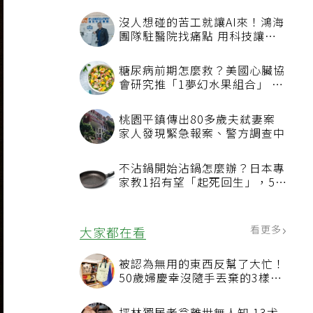
沒人想碰的苦工就讓AI來！鴻海
團隊駐醫院找痛點 用科技讓醫
療更有溫度
糖尿病前期怎麼救？美國心臟協
會研究推「1夢幻水果組合」 酪
梨加它改善血管功能
桃園平鎮傳出80多歲夫弒妻案
家人發現緊急報案、警方調查中
不沾鍋開始沾鍋怎麼辦？日本專
家教1招有望「起死回生」，5情
況該換新
看更多
大家都在看
被認為無用的東西反幫了大忙！
50歲婦慶幸沒隨手丟棄的3樣物
品