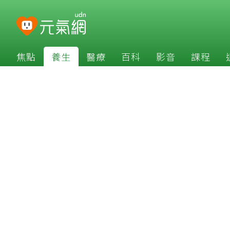
焦點
養生
醫療
百科
影音
課程