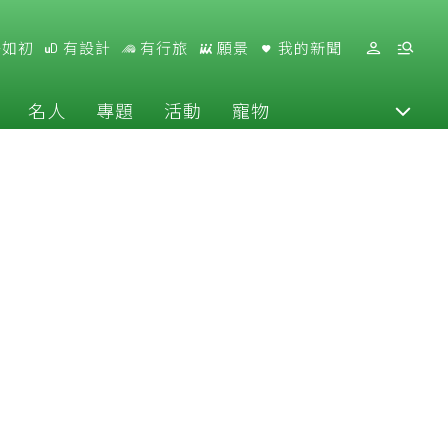
好如初
有設計
有行旅
願景
我的新聞
名人
專題
活動
寵物