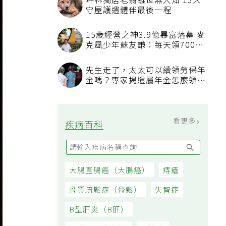
坪林獨居老翁離世無人知 13犬
守屋護遺體伴最後一程
15歲經營之神3.9億暴富落幕 麥
克風少年蘇友謙：每天領700元
過日子
先生走了，太太可以續領勞保年
金嗎？專家揭遺屬年金怎麼領，
看順位還要看資格
看更多
疾病百科
大腸直腸癌（大腸癌）
痔瘡
骨質疏鬆症（骨鬆）
失智症
B型肝炎（B肝）