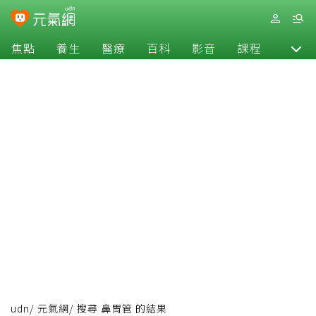
焦點
養生
醫療
百科
影音
課程
退休
udn
/
元氣網
/
搜尋 鼻胃管 的結果