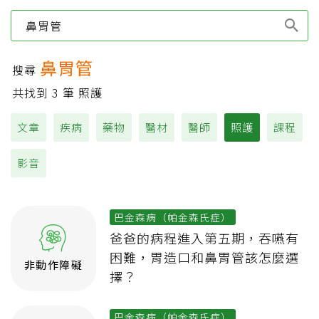
Type 1 or more
characters for results.
鼻胃管
搜尋
共找到
3
筆 照護
文章
疾病
藥物
醫材
醫師
照護
課程
影音
巴金森病（帕金森氏症）
爸爸的病程進入第五期，吞嚥有
困難，胃造口和鼻胃管該怎麼選
非動作障礙
擇？
巴金森病（帕金森氏症）