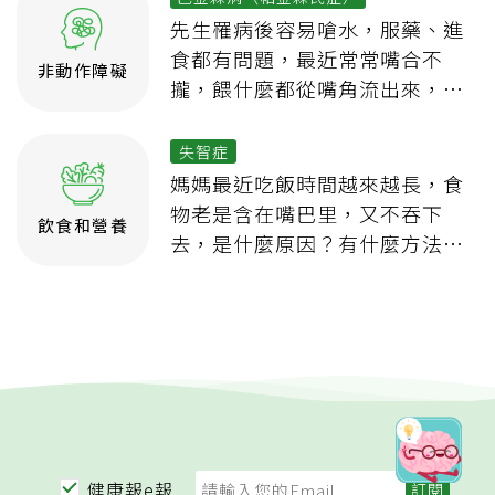
先生罹病後容易嗆水，服藥、進
食都有問題，最近常常嘴合不
非動作障礙
攏，餵什麼都從嘴角流出來，這
也是巴金森病的症狀嗎？如果不
想做胃造口或鼻胃管，有什麼餵
失智症
食建議？
媽媽最近吃飯時間越來越長，食
物老是含在嘴巴里，又不吞下
飲食和營養
去，是什麼原因？有什麼方法
嗎？
健康報e報