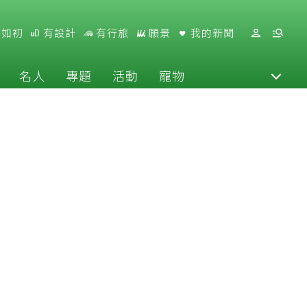
好如初
有設計
有行旅
願景
我的新聞
名人
專題
活動
寵物