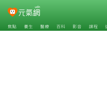
焦點
養生
醫療
百科
影音
課程