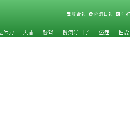
聯合報
經濟日報
河
退休力
失智
醫聲
慢病好日子
癌症
性愛