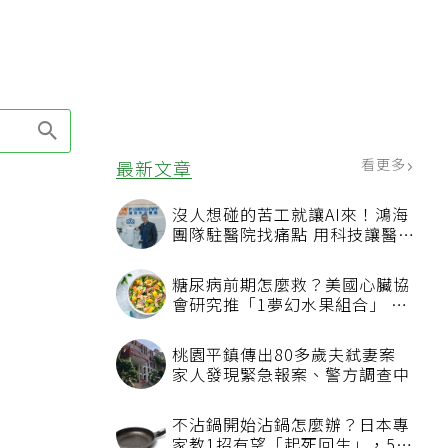
看更多
最新文章
沒人想碰的苦工就讓AI來！鴻海
團隊駐醫院找痛點 用科技讓醫療
更有溫度
糖尿病前期怎麼救？美國心臟協
會研究推「1夢幻水果組合」 酪
梨加它改善血管功能
桃園平鎮傳出80多歲夫弒妻案
家人發現緊急報案、警方調查中
不沾鍋開始沾鍋怎麼辦？日本專
家教1招有望「起死回生」，5情