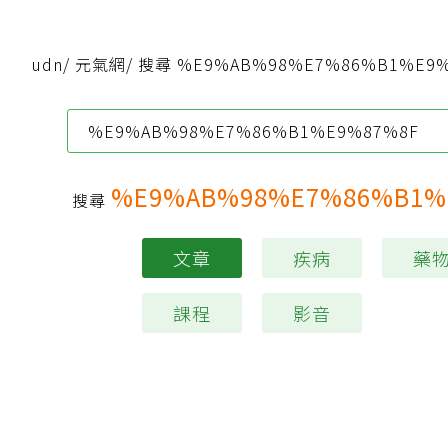
udn
/
元氣網
/
搜尋 %E9%AB%98%E7%86%B1%E9
%E9%AB%98%E7%86%B1%
搜尋
文章
疾病
藥
課程
影音