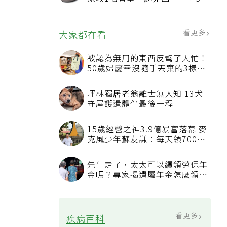
況該換新
看更多
大家都在看
被認為無用的東西反幫了大忙！
50歲婦慶幸沒隨手丟棄的3樣物
品
坪林獨居老翁離世無人知 13犬
守屋護遺體伴最後一程
15歲經營之神3.9億暴富落幕 麥
克風少年蘇友謙：每天領700元
過日子
先生走了，太太可以續領勞保年
金嗎？專家揭遺屬年金怎麼領，
看順位還要看資格
看更多
疾病百科