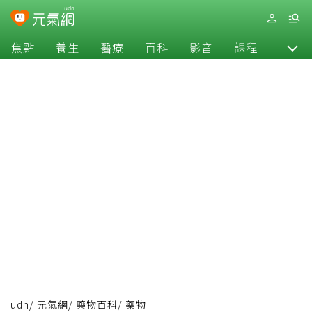
焦點
養生
醫療
百科
影音
課程
退休
udn
/
元氣網
/
藥物百科
/
藥物