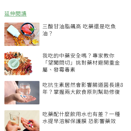
延伸閱讀
三酸甘油脂飆高 吃藥還是吃魚
油？
我吃的中藥安全嗎？專家教你
「望聞問切」挑對藥材避開重金
屬、發霉毒素
吃抗生素居然會影響腸道菌長達8
年？掌握兩大飲食原則幫助修復
吃藥配什麼飲用水也有差？一種
水提早溶解保護膜 恐影響藥效