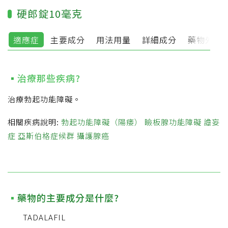
硬郎錠10毫克
適應症
主要成分
用法用量
詳細成分
藥物外觀
治療那些疾病?
治療勃起功能障礙。
相關疾病說明:
勃起功能障礙（陽痿）
瞼板腺功能障礙
譫妄
症
亞斯伯格症候群
攝護腺癌
藥物的主要成分是什麼?
TADALAFIL