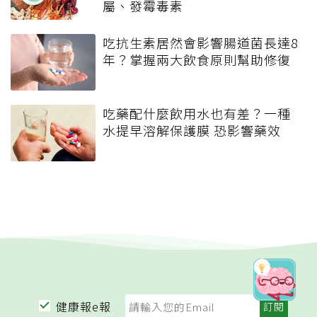
屬、發霉毒素
吃抗生素居然會影響腸道菌長達8
年？掌握兩大飲食原則幫助修復
吃藥配什麼飲用水也有差？一種
水提早溶解保護膜 恐影響藥效
健康報e報