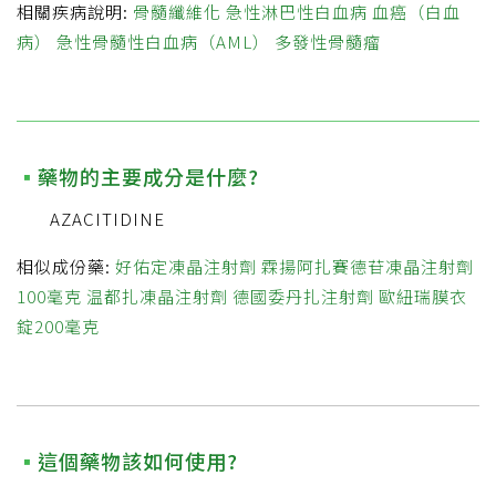
相關疾病說明:
骨髓纖維化
急性淋巴性白血病
血癌（白血
病）
急性骨髓性白血病（AML）
多發性骨髓瘤
藥物的主要成分是什麼?
AZACITIDINE
相似成份藥:
好佑定凍晶注射劑
霖揚阿扎賽德苷凍晶注射劑
100毫克
温都扎凍晶注射劑
德國委丹扎注射劑
歐紐瑞膜衣
錠200毫克
這個藥物該如何使用?