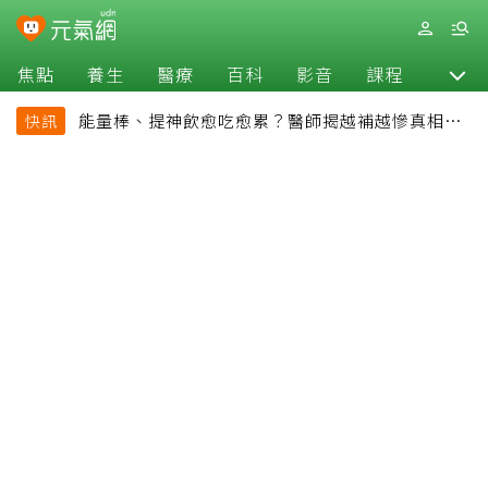
焦點
養生
醫療
百科
影音
課程
退休
能量棒、提神飲愈吃愈累？醫師揭越補越慘真相：
快訊
恐欠下疲勞債