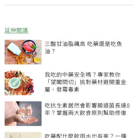
延伸閱讀
三酸甘油脂飆高 吃藥還是吃魚
油？
我吃的中藥安全嗎？專家教你
「望聞問切」挑對藥材避開重金
屬、發霉毒素
吃抗生素居然會影響腸道菌長達8
年？掌握兩大飲食原則幫助修復
吃藥配什麼飲用水也有差？一種