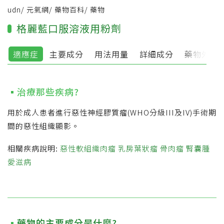
udn
/
元氣網
/
藥物百科
/
藥物
格麗藍口服溶液用粉劑
適應症
主要成分
用法用量
詳細成分
藥物外觀
治療那些疾病?
用於成人患者進行惡性神經膠質瘤(WHO分級III及IV)手術期
間的惡性組織顯影。
相關疾病說明:
惡性軟組織肉瘤
乳房葉狀瘤
骨肉瘤
腎囊腫
愛滋病
藥物的主要成分是什麼?