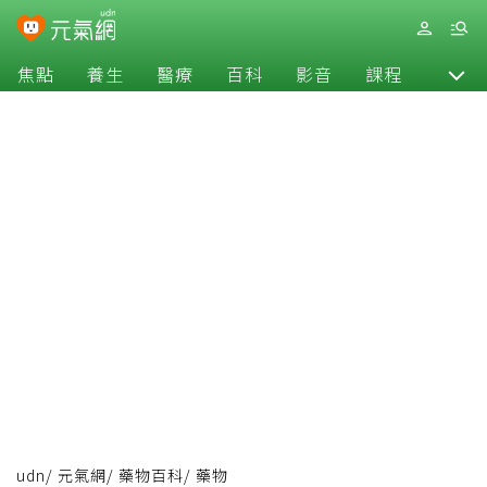
焦點
養生
醫療
百科
影音
課程
退休
udn
/
元氣網
/
藥物百科
/
藥物