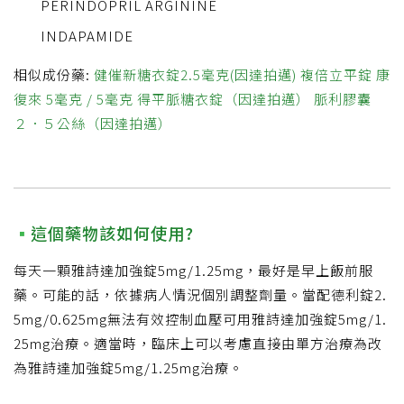
PERINDOPRIL ARGININE
INDAPAMIDE
相似成份藥:
健催新糖衣錠2.5毫克(因達拍邁)
複倍立平錠
康
復來 5毫克 / 5毫克
得平脈糖衣錠（因達拍邁）
脈利膠囊
２．５公絲（因達拍邁）
這個藥物該如何使用?
每天一顆雅詩達加強錠5mg/1.25mg，最好是早上飯前服
藥。可能的話，依據病人情況個別調整劑量。當配德利錠2.
5mg/0.625mg無法有效控制血壓可用雅詩達加強錠5mg/1.
25mg治療。適當時，臨床上可以考慮直接由單方治療為改
為雅詩達加強錠5mg/1.25mg治療。