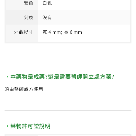
顏色
白色
刻痕
沒有
外觀尺寸
寬 4 mm; 長 8 mm
本藥物是成藥?還是需要醫師開立處方箋?
須由醫師處方使用
藥物許可證說明