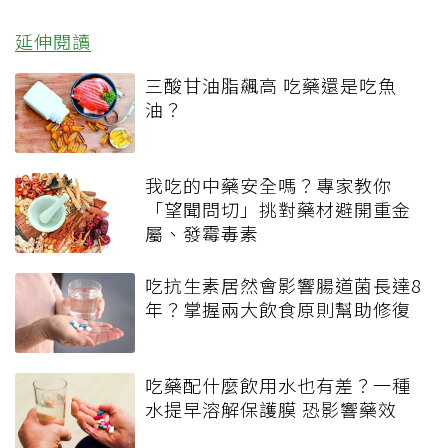
延伸閱讀
三酸甘油脂飆高 吃藥還是吃魚
油？
我吃的中藥安全嗎？專家教你
「望聞問切」挑對藥材避開重金
屬、發霉毒素
吃抗生素居然會影響腸道菌長達8
年？掌握兩大飲食原則幫助修復
吃藥配什麼飲用水也有差？一種
水提早溶解保護膜 恐影響藥效