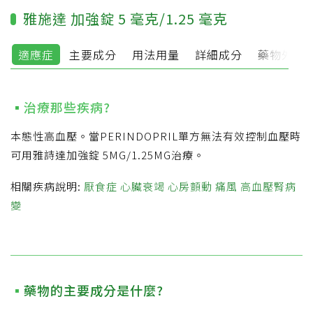
雅施達 加強錠 5 毫克/1.25 毫克
適應症
主要成分
用法用量
詳細成分
藥物外觀
治療那些疾病?
本態性高血壓。當PERINDOPRIL單方無法有效控制血壓時
可用雅詩達加強錠 5MG/1.25MG治療。
相關疾病說明:
厭食症
心臟衰竭
心房顫動
痛風
高血壓腎病
變
藥物的主要成分是什麼?