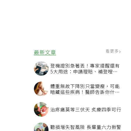
看更多
最新文章
登機證別急著丟！專家提醒還有
5大用途：申請理賠、補登哩程
都用得到
體重無故下降別只當變瘦，可能
暗藏這些疾病！醫師告訴你什麼
時候該就醫？
治疼痛莫等三伏天 炙療四季可行
聽損增失智風險 長輩量六力揪警