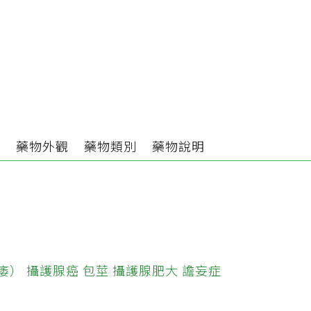
分
藥物外觀
藥物類別
藥物說明
痿）
攝護腺癌
包莖
攝護腺肥大
譫妄症