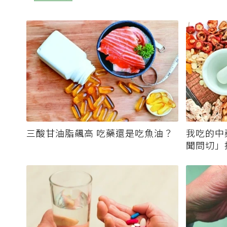
三酸甘油脂飆高 吃藥還是吃魚油？
我吃的中
聞問切」
霉毒素