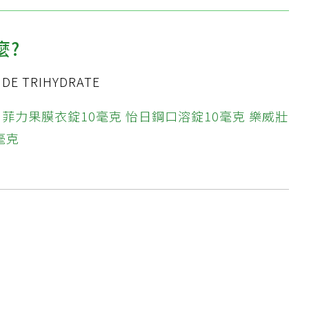
麼?
IDE TRIHYDRATE
菲力果膜衣錠10毫克
怡日鋼口溶錠10毫克
樂威壯
毫克
?