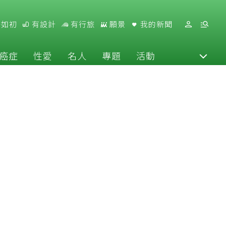
好如初
有設計
有行旅
願景
我的新聞
癌症
性愛
名人
專題
活動