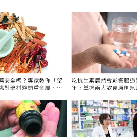
藥安全嗎？專家教你「望
吃抗生素居然會影響腸道
挑對藥材避開重金屬、發
年？掌握兩大飲食原則幫