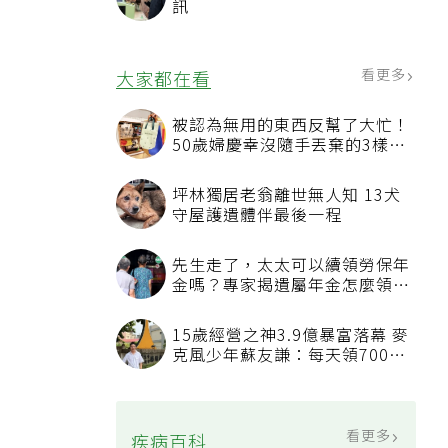
訊
看更多
大家都在看
被認為無用的東西反幫了大忙！
50歲婦慶幸沒隨手丟棄的3樣物
品
坪林獨居老翁離世無人知 13犬
守屋護遺體伴最後一程
先生走了，太太可以續領勞保年
金嗎？專家揭遺屬年金怎麼領，
看順位還要看資格
15歲經營之神3.9億暴富落幕 麥
克風少年蘇友謙：每天領700元
過日子
看更多
疾病百科