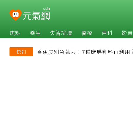
焦點
養生
失智論壇
醫療
百科
影音
香蕉皮別急著丟！7種廚房剩料再利用
快訊