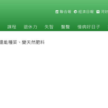
聯合報
經濟日報
河
課程
退休力
失智
醫聲
慢病好日子
 還能種菜、變天然肥料