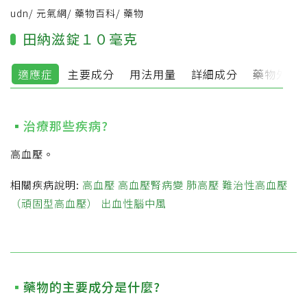
udn
/
元氣網
/
藥物百科
/
藥物
田納滋錠１０毫克
適應症
主要成分
用法用量
詳細成分
藥物外觀
治療那些疾病?
高血壓。
相關疾病說明:
高血壓
高血壓腎病變
肺高壓
難治性高血壓
（頑固型高血壓）
出血性腦中風
藥物的主要成分是什麼?