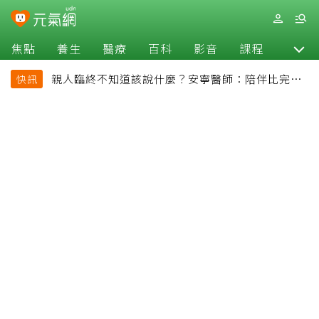
焦點
養生
醫療
百科
影音
課程
退休
親人臨終不知道該說什麼？安寧醫師：陪伴比完美
快訊
告別更重要，4句話值得及早說出口