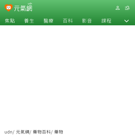
焦點
養生
醫療
百科
影音
課程
退休
udn
/
元氣網
/
藥物百科
/
藥物