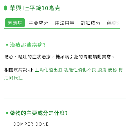
華興 吐平錠10毫克
適應症
主要成分
用法用量
詳細成分
藥物外觀
治療那些疾病?
噁心、嘔吐的症狀治療，糖尿病引起的胃腸蠕動異常。
相關疾病說明:
上消化道出血
功能性消化不良
腹瀉
便秘
梅
尼爾氏症
藥物的主要成分是什麼?
DOMPERIDONE