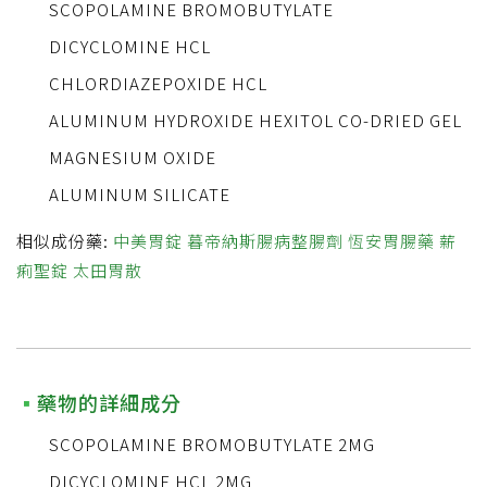
SCOPOLAMINE BROMOBUTYLATE
DICYCLOMINE HCL
CHLORDIAZEPOXIDE HCL
ALUMINUM HYDROXIDE HEXITOL CO-DRIED GEL
MAGNESIUM OXIDE
ALUMINUM SILICATE
相似成份藥:
中美胃錠
暮帝納斯腸病整腸劑
恆安胃腸藥
薪
痢聖錠
太田胃散
藥物的詳細成分
SCOPOLAMINE BROMOBUTYLATE 2MG
DICYCLOMINE HCL 2MG