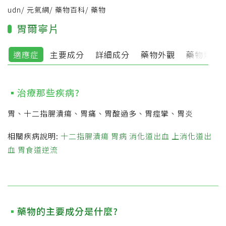
udn
/
元氣網
/
藥物百科
/
藥物
胃爾寧片
適應症
主要成分
詳細成分
藥物外觀
藥物類別
治療那些疾病?
胃、十二指腸潰瘍、胃痛、胃酸過多、胃痙攣、胃炎
相關疾病說明:
十二指腸潰瘍
胃病
消化道出血
上消化道出
血
胃食道逆流
藥物的主要成分是什麼?