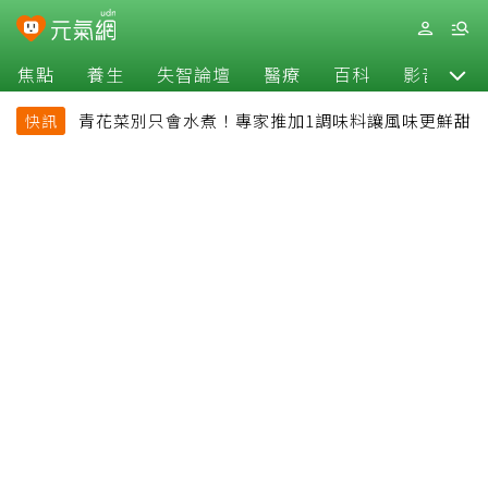
焦點
養生
失智論壇
醫療
百科
影音
青花菜別只會水煮！專家推加1調味料讓風味更鮮甜
快訊