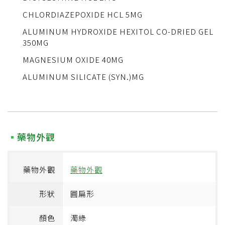
CHLORDIAZEPOXIDE HCL 5MG
ALUMINUM HYDROXIDE HEXITOL CO-DRIED GEL
350MG
MAGNESIUM OXIDE 40MG
ALUMINUM SILICATE (SYN.)MG
藥物外觀
藥物外觀
藥物外觀
形狀
圓扁形
顏色
濁綠