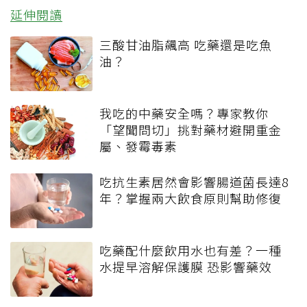
延伸閱讀
三酸甘油脂飆高 吃藥還是吃魚
油？
我吃的中藥安全嗎？專家教你
「望聞問切」挑對藥材避開重金
屬、發霉毒素
吃抗生素居然會影響腸道菌長達8
年？掌握兩大飲食原則幫助修復
吃藥配什麼飲用水也有差？一種
水提早溶解保護膜 恐影響藥效