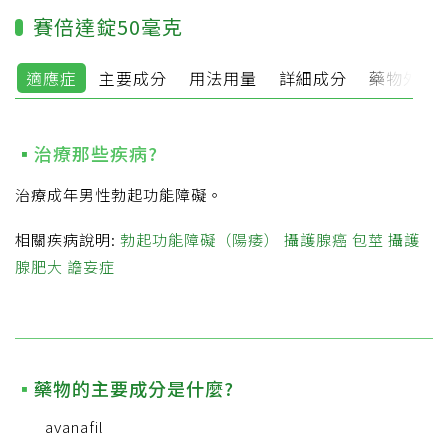
賽倍達錠50毫克
適應症
主要成分
用法用量
詳細成分
藥物外觀
治療那些疾病?
治療成年男性勃起功能障礙。
相關疾病說明:
勃起功能障礙（陽痿）
攝護腺癌
包莖
攝護
腺肥大
譫妄症
藥物的主要成分是什麼?
avanafil