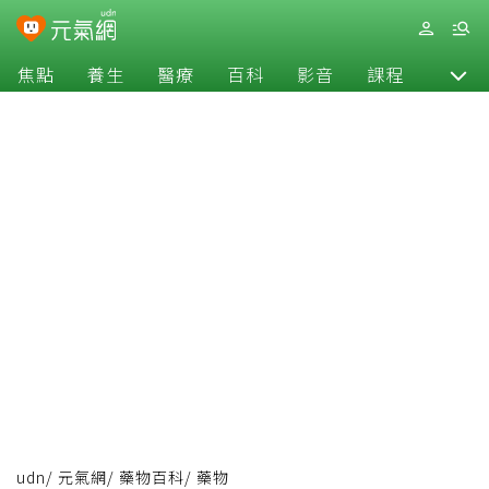
焦點
養生
醫療
百科
影音
課程
退休
udn
/
元氣網
/
藥物百科
/
藥物