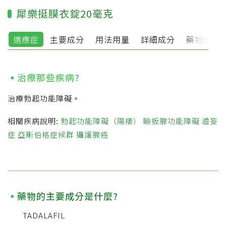
犀樂挺膜衣錠20毫克
適應症
主要成分
用法用量
詳細成分
藥物外觀
治療那些疾病?
治療勃起功能障礙。
相關疾病說明:
勃起功能障礙（陽痿）
瞼板腺功能障礙
譫妄
症
亞斯伯格症候群
攝護腺癌
藥物的主要成分是什麼?
TADALAFIL