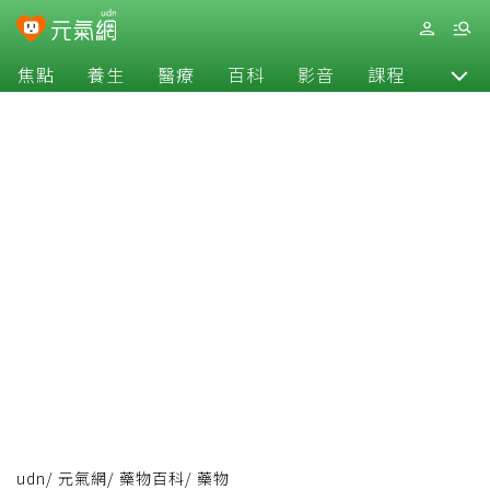
焦點
養生
醫療
百科
影音
課程
退休
udn
/
元氣網
/
藥物百科
/
藥物