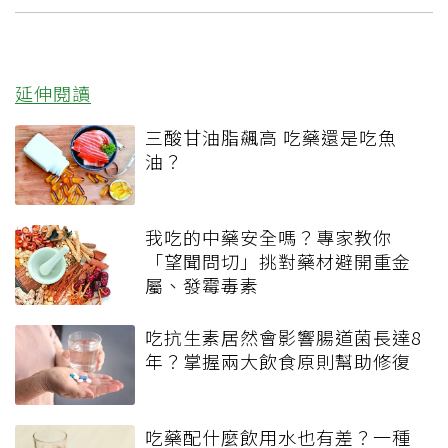
延伸閱讀
三酸甘油脂飆高 吃藥還是吃魚
油？
我吃的中藥安全嗎？專家教你
「望聞問切」挑對藥材避開重金
屬、發霉毒素
吃抗生素居然會影響腸道菌長達8
年？掌握兩大飲食原則幫助修復
吃藥配什麼飲用水也有差？一種