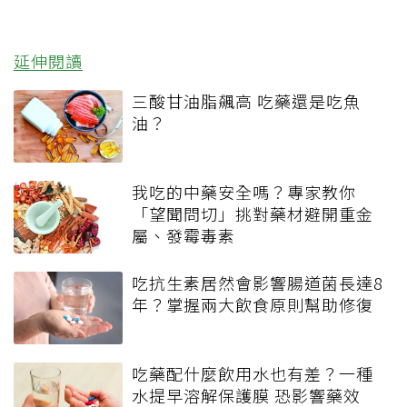
延伸閱讀
三酸甘油脂飆高 吃藥還是吃魚
油？
我吃的中藥安全嗎？專家教你
「望聞問切」挑對藥材避開重金
屬、發霉毒素
吃抗生素居然會影響腸道菌長達8
年？掌握兩大飲食原則幫助修復
吃藥配什麼飲用水也有差？一種
水提早溶解保護膜 恐影響藥效