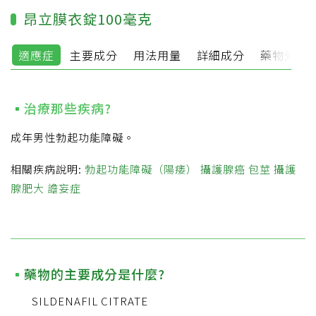
昂立膜衣錠100毫克
適應症
主要成分
用法用量
詳細成分
藥物外觀
治療那些疾病?
成年男性勃起功能障礙。
相關疾病說明:
勃起功能障礙（陽痿）
攝護腺癌
包莖
攝護
腺肥大
譫妄症
藥物的主要成分是什麼?
SILDENAFIL CITRATE