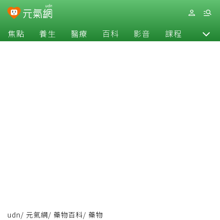
焦點
養生
醫療
百科
影音
課程
退休
udn
/
元氣網
/
藥物百科
/
藥物