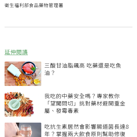
衛生福利部食品藥物管理署
延伸閱讀
三酸甘油脂飆高 吃藥還是吃魚
油？
我吃的中藥安全嗎？專家教你
「望聞問切」挑對藥材避開重金
屬、發霉毒素
吃抗生素居然會影響腸道菌長達8
年？掌握兩大飲食原則幫助修復