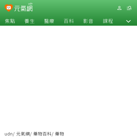
焦點
養生
醫療
百科
影音
課程
退休
udn
/
元氣網
/
藥物百科
/
藥物