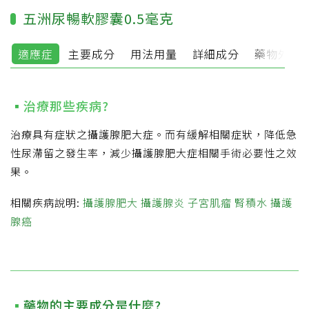
五洲尿暢軟膠囊0.5毫克
適應症
主要成分
用法用量
詳細成分
藥物外觀
治療那些疾病?
治療具有症狀之攝護腺肥大症。而有緩解相關症狀，降低急
性尿滯留之發生率，減少攝護腺肥大症相關手術必要性之效
果。
相關疾病說明:
攝護腺肥大
攝護腺炎
子宮肌瘤
腎積水
攝護
腺癌
藥物的主要成分是什麼?