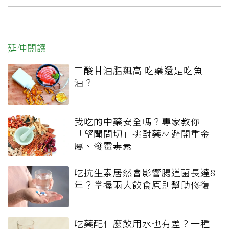
延伸閱讀
三酸甘油脂飆高 吃藥還是吃魚
油？
我吃的中藥安全嗎？專家教你
「望聞問切」挑對藥材避開重金
屬、發霉毒素
吃抗生素居然會影響腸道菌長達8
年？掌握兩大飲食原則幫助修復
吃藥配什麼飲用水也有差？一種