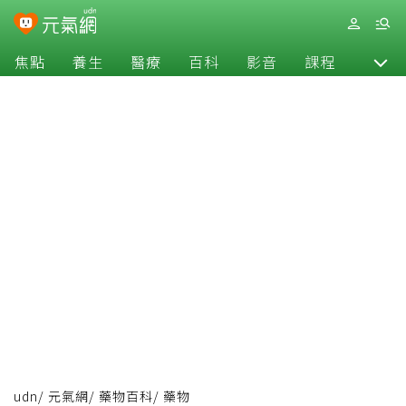
焦點
養生
醫療
百科
影音
課程
退休
udn
/
元氣網
/
藥物百科
/
藥物