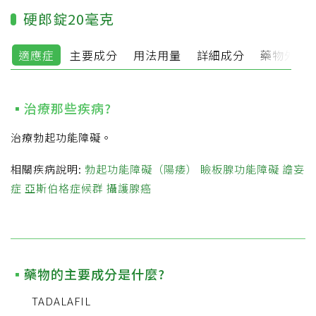
硬郎錠20毫克
適應症
主要成分
用法用量
詳細成分
藥物外觀
治療那些疾病?
治療勃起功能障礙。
相關疾病說明:
勃起功能障礙（陽痿）
瞼板腺功能障礙
譫妄
症
亞斯伯格症候群
攝護腺癌
藥物的主要成分是什麼?
TADALAFIL