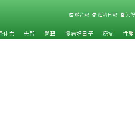
聯合報
經濟日報
河
退休力
失智
醫聲
慢病好日子
癌症
性愛