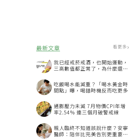
看更多
最新文章
我已經戒菸戒酒，也開始運動，
三高數值都正常了，為什麼還不
能停藥？
吃飯喝水能減重？「喝水黃金時
間點」曝，喝錯時機反而吃更多
通膨壓力未減 7月物價CPI年增
率2.54% 連三個月破警戒線
親人臨終不知道該說什麼？安寧
醫師：陪伴比完美告別更重要，