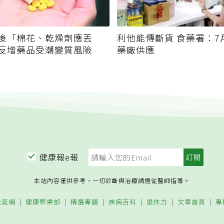
後「棉花、乾燥劑應丟
利他能傳斷貨 食藥署：7
反增藥品受潮變質風險
藥廠供應
健康報e報
本站內容僅供參考，一切診斷與治療請遵從醫師指導。
元氣網
健康聚樂部
精選專題
疾病百科
退休力
文章首頁
專