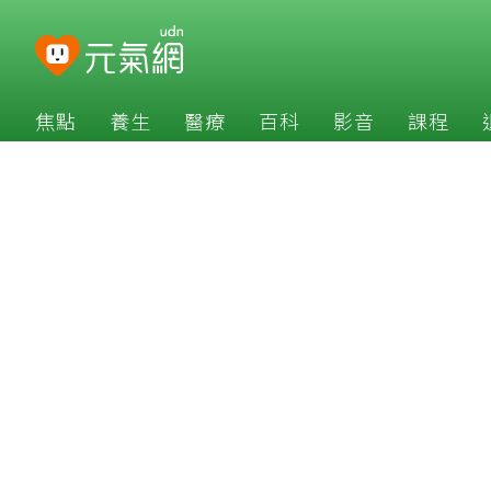
焦點
養生
醫療
百科
影音
課程