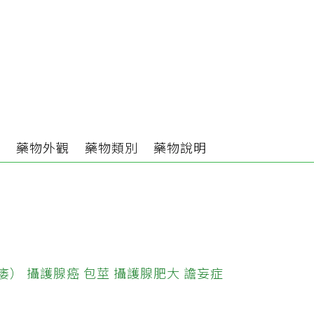
分
藥物外觀
藥物類別
藥物說明
痿）
攝護腺癌
包莖
攝護腺肥大
譫妄症