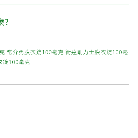
麼?
克
常介勇膜衣錠100毫克
衛達剛力士膜衣錠100毫
錠100毫克
?