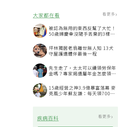
4句話值得及早說出口
看更多
大家都在看
被認為無用的東西反幫了大忙！
50歲婦慶幸沒隨手丟棄的3樣物
品
坪林獨居老翁離世無人知 13犬
守屋護遺體伴最後一程
先生走了，太太可以續領勞保年
金嗎？專家揭遺屬年金怎麼領，
看順位還要看資格
15歲經營之神3.9億暴富落幕 麥
克風少年蘇友謙：每天領700元
過日子
看更多
疾病百科