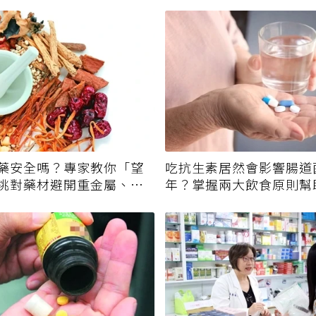
藥安全嗎？專家教你「望
吃抗生素居然會影響腸道
挑對藥材避開重金屬、發
年？掌握兩大飲食原則幫