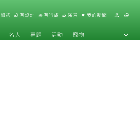
好如初
有設計
有行旅
願景
我的新聞
名人
專題
活動
寵物