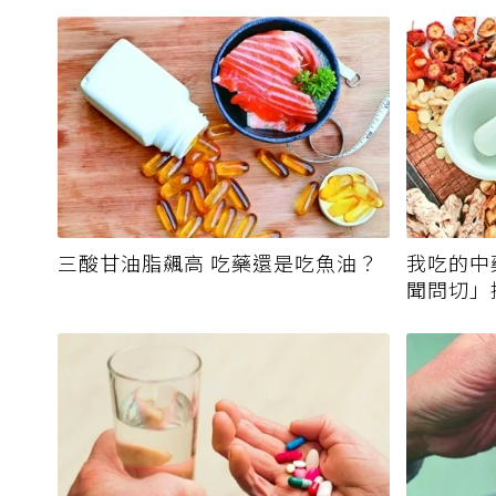
三酸甘油脂飆高 吃藥還是吃魚油？
我吃的中
聞問切」
霉毒素