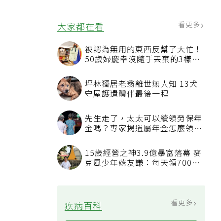
看更多
大家都在看
被認為無用的東西反幫了大忙！
50歲婦慶幸沒隨手丟棄的3樣物
品
坪林獨居老翁離世無人知 13犬
守屋護遺體伴最後一程
先生走了，太太可以續領勞保年
金嗎？專家揭遺屬年金怎麼領，
看順位還要看資格
15歲經營之神3.9億暴富落幕 麥
克風少年蘇友謙：每天領700元
過日子
看更多
疾病百科