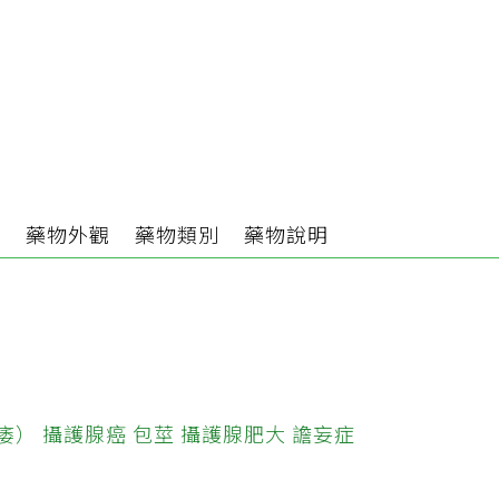
分
藥物外觀
藥物類別
藥物說明
痿）
攝護腺癌
包莖
攝護腺肥大
譫妄症