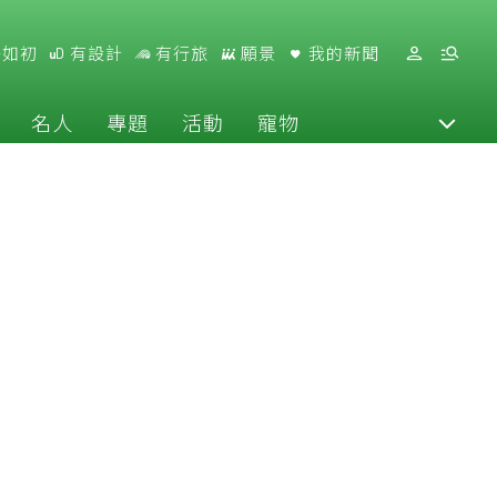
好如初
有設計
有行旅
願景
我的新聞
名人
專題
活動
寵物