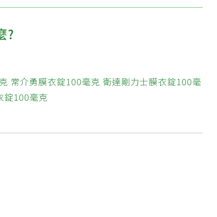
麼?
克
常介勇膜衣錠100毫克
衛達剛力士膜衣錠100毫
錠100毫克
?