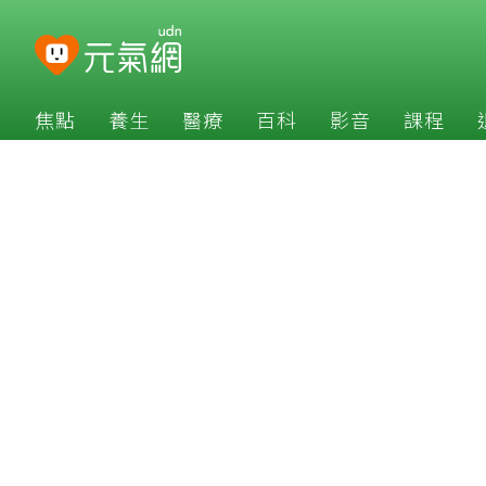
焦點
養生
醫療
百科
影音
課程