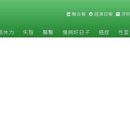
聯合報
經濟日報
河
退休力
失智
醫聲
慢病好日子
癌症
性愛