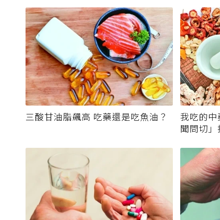
三酸甘油脂飆高 吃藥還是吃魚油？
我吃的中
聞問切」
霉毒素