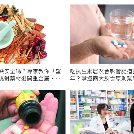
藥安全嗎？專家教你「望
吃抗生素居然會影響腸道
挑對藥材避開重金屬、發
年？掌握兩大飲食原則幫