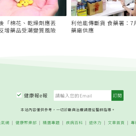
後「棉花、乾燥劑應丟
利他能傳斷貨 食藥署：7
反增藥品受潮變質風險
藥廠供應
健康報e報
本站內容僅供參考，一切診斷與治療請遵從醫師指導。
元氣網
健康聚樂部
精選專題
疾病百科
退休力
文章首頁
專