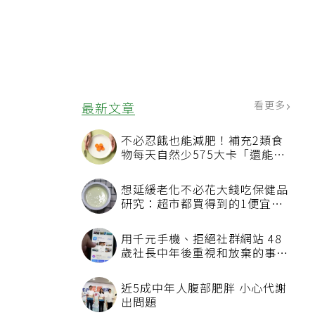
看更多
最新文章
不必忍餓也能減肥！補充2類食
物每天自然少575大卡「還能吃
飽飽的」
想延緩老化不必花大錢吃保健品
研究：超市都買得到的1便宜食
品就可以
用千元手機、拒絕社群網站 48
歲社長中年後重視和放棄的事：
不為面子消費
近5成中年人腹部肥胖 小心代謝
出問題