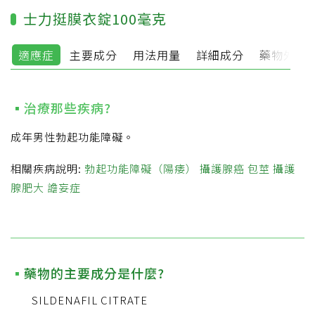
士力挺膜衣錠100毫克
適應症
主要成分
用法用量
詳細成分
藥物外觀
治療那些疾病?
成年男性勃起功能障礙。
相關疾病說明:
勃起功能障礙（陽痿）
攝護腺癌
包莖
攝護
腺肥大
譫妄症
藥物的主要成分是什麼?
SILDENAFIL CITRATE