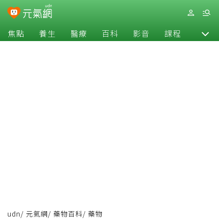
焦點
養生
醫療
百科
影音
課程
退休
udn
/
元氣網
/
藥物百科
/
藥物