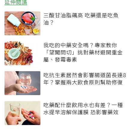
延伸閱讀
三酸甘油脂飆高 吃藥還是吃魚
油？
我吃的中藥安全嗎？專家教你
「望聞問切」挑對藥材避開重金
屬、發霉毒素
吃抗生素居然會影響腸道菌長達8
年？掌握兩大飲食原則幫助修復
吃藥配什麼飲用水也有差？一種
水提早溶解保護膜 恐影響藥效