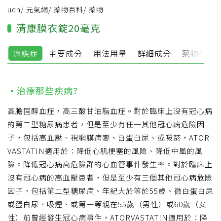
udn
/
元氣網
/
藥物百科
/
藥物
清康膜衣錠20毫克
適應症
主要成分
用法用量
詳細成分
藥物外觀
治療那些疾病?
高膽固醇血症，高三酸甘油脂血症。對於臨床上沒有冠心病
的第二型糖尿病患者，但是至少有任一其他冠心病危險因
子，包括高血壓、視網膜病變、白蛋白尿、或吸菸，ATOR
VASTATIN適用於：降低心肌梗塞的風險、降低中風的風
險。降低冠心病高危險群的心血管事件發生率。對於臨床上
沒有冠心病的高血壓患者，但是至少有三個其他冠心病危險
因子，包括第二型糖尿病、年紀大於等於55歲、微白蛋白尿
或蛋白尿、吸煙、或第一等親在55歲（男性）或60歲（女
性）前曾經發生冠心病事件，ATORVASTATIN適用於：降