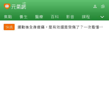
焦點
養生
醫療
百科
影音
課程
退休
運動後全身痠痛，是有效還是受傷了？一次看懂延
快訊
遲性肌肉痠痛