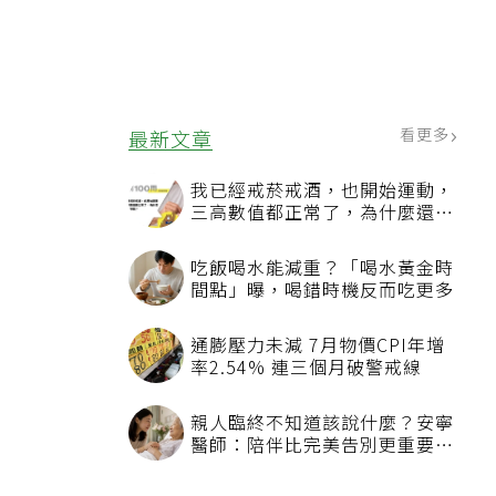
看更多
最新文章
我已經戒菸戒酒，也開始運動，
三高數值都正常了，為什麼還不
能停藥？
吃飯喝水能減重？「喝水黃金時
間點」曝，喝錯時機反而吃更多
通膨壓力未減 7月物價CPI年增
率2.54% 連三個月破警戒線
親人臨終不知道該說什麼？安寧
醫師：陪伴比完美告別更重要，
4句話值得及早說出口