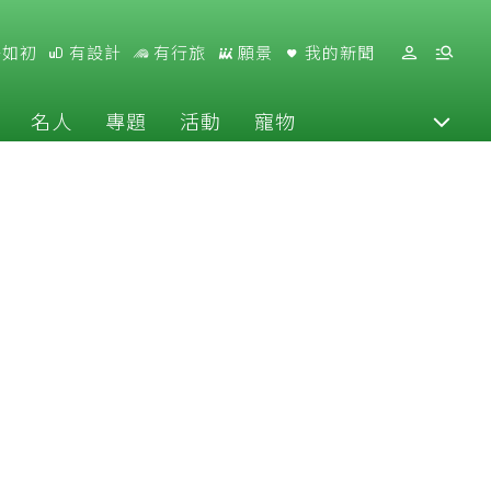
好如初
有設計
有行旅
願景
我的新聞
名人
專題
活動
寵物