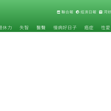
聯合報
經濟日報
河
退休力
失智
醫聲
慢病好日子
癌症
性愛