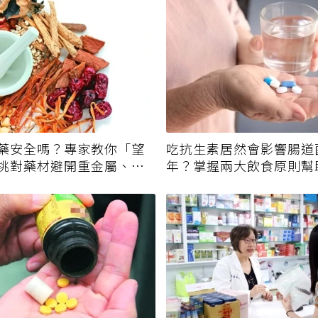
藥安全嗎？專家教你「望
吃抗生素居然會影響腸道
挑對藥材避開重金屬、發
年？掌握兩大飲食原則幫