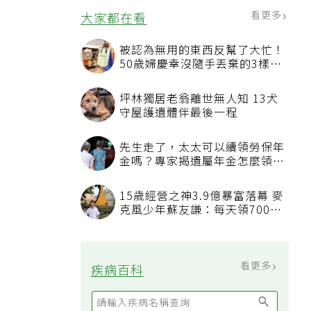
看更多
大家都在看
被認為無用的東西反幫了大忙！
50歲婦慶幸沒隨手丟棄的3樣物
品
坪林獨居老翁離世無人知 13犬
守屋護遺體伴最後一程
先生走了，太太可以續領勞保年
金嗎？專家揭遺屬年金怎麼領，
看順位還要看資格
15歲經營之神3.9億暴富落幕 麥
克風少年蘇友謙：每天領700元
過日子
看更多
疾病百科