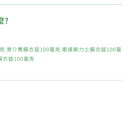
麼?
克
常介勇膜衣錠100毫克
衛達剛力士膜衣錠100毫
膜衣錠100毫克
?