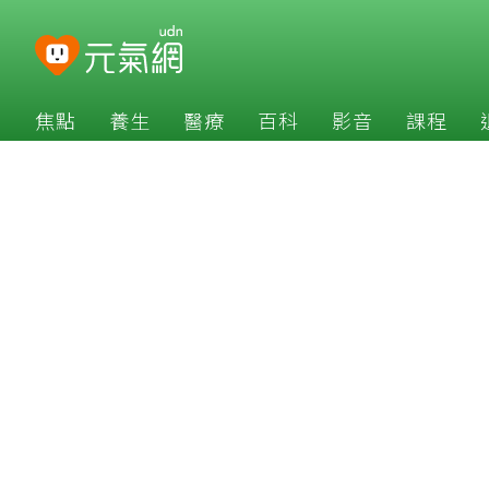
焦點
養生
醫療
百科
影音
課程