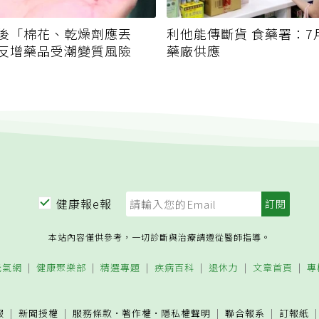
後「棉花、乾燥劑應丟
利他能傳斷貨 食藥署：7
反增藥品受潮變質風險
藥廠供應
健康報e報
本站內容僅供參考，一切診斷與治療請遵從醫師指導。
元氣網
健康聚樂部
精選專題
疾病百科
退休力
文章首頁
專
服
新聞授權
服務條款
·
著作權
·
隱私權聲明
聯合報系
訂報紙