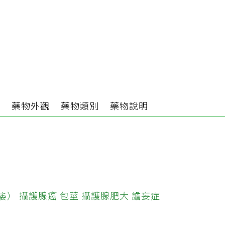
分
藥物外觀
藥物類別
藥物說明
痿）
攝護腺癌
包莖
攝護腺肥大
譫妄症