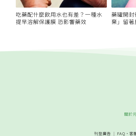
吃藥配什麼飲用水也有差？一種水
藥罐開封
提早溶解保護膜 恐影響藥效
棄」留著
關於
刊登廣告
FAQ
·
客