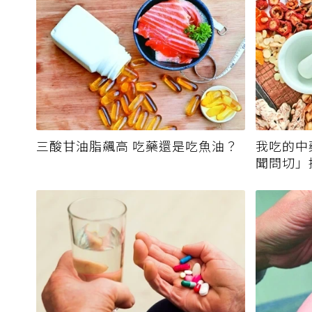
三酸甘油脂飆高 吃藥還是吃魚油？
我吃的中
聞問切」
霉毒素