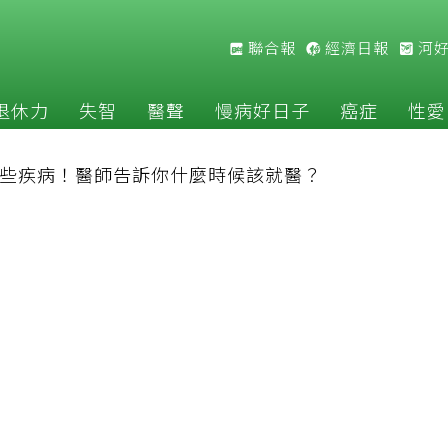
聯合報
經濟日報
河
退休力
失智
醫聲
慢病好日子
癌症
性愛
些疾病！醫師告訴你什麼時候該就醫？