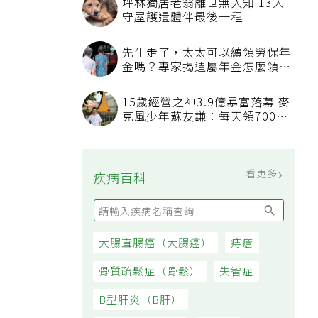
坪林獨居老翁離世無人知 13犬
守屋護遺體伴最後一程
先生走了，太太可以續領勞保年
金嗎？專家揭遺屬年金怎麼領，
看順位還要看資格
15歲經營之神3.9億暴富落幕 麥
克風少年蘇友謙：每天領700元
過日子
看更多
疾病百科
大腸直腸癌（大腸癌）
痔瘡
骨質疏鬆症（骨鬆）
失智症
B型肝炎（B肝）