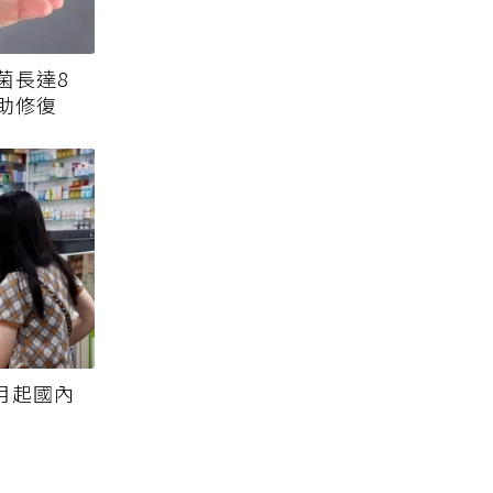
菌長達8
助修復
月起國內