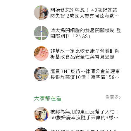
開始健忘別輕忽！ 40歲起就該
防失智 2成國人帶有阿茲海默症
相關基因
清大揭開細胞的雙層開關機制 登
國際期刊「PNAS」
非基改一定比較健康？營養師解
析基改食品安全性與常見迷思
誆買BNT疫苗…律師公會前理事
長狠詐慈濟10億！豪宅藏158公
斤黃金
看更多
大家都在看
被認為無用的東西反幫了大忙！
50歲婦慶幸沒隨手丟棄的3樣物
品