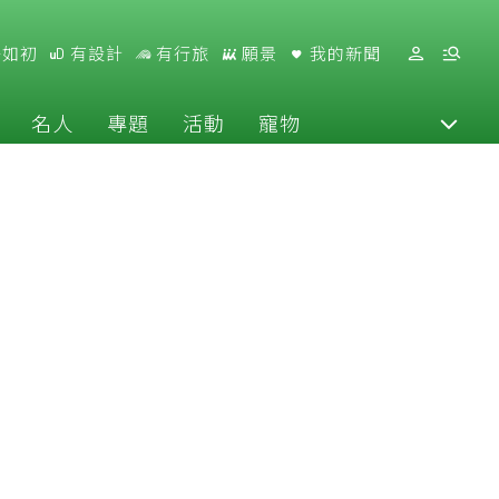
好如初
有設計
有行旅
願景
我的新聞
名人
專題
活動
寵物