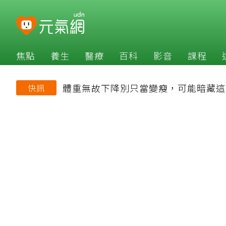
焦點
養生
醫療
百科
影音
課程
體重無故下降別只當變瘦，可能暗藏這
快訊