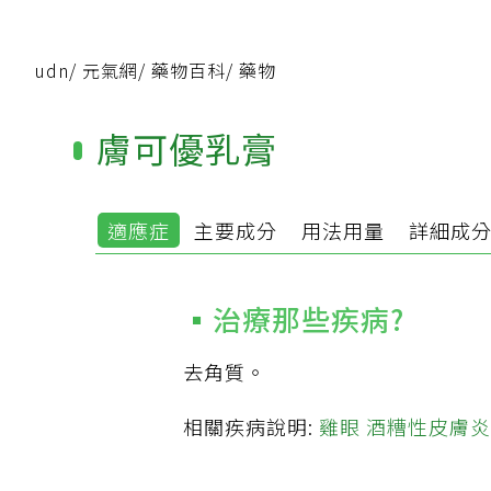
udn
/
元氣網
/
藥物百科
/
藥物
膚可優乳膏
適應症
主要成分
用法用量
詳細成
治療那些疾病?
去角質。
相關疾病說明:
雞眼
酒糟性皮膚炎