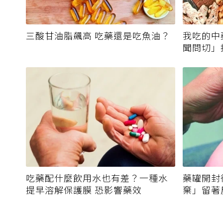
三酸甘油脂飆高 吃藥還是吃魚油？
我吃的中
聞問切」
霉毒素
吃藥配什麼飲用水也有差？一種水
藥罐開封
提早溶解保護膜 恐影響藥效
棄」留著