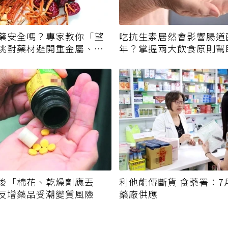
藥安全嗎？專家教你「望
吃抗生素居然會影響腸道
挑對藥材避開重金屬、發
年？掌握兩大飲食原則幫
後「棉花、乾燥劑應丟
利他能傳斷貨 食藥署：7
反增藥品受潮變質風險
藥廠供應