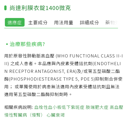
尚達利膜衣錠1400微克
適應症
主要成分
用法用量
詳細成分
藥物外觀
治療那些疾病?
用於原發性肺動脈高血壓 (WHO FUNCTIONAL CLASS II-I
II) 之成人患者。本品應與內皮素受體拮抗劑(ENDOTHELI
N RECEPTOR ANTAGONIST, ERA)及/或第五型磷酸二酯
酶(PHOSPHODIESTERASE TYPE 5, PDE 5)抑制劑合併使
用； 或單獨使用於病患無法適用內皮素受體拮抗劑且無法
適用第五型磷酸二酯酶抑制劑時。
相關疾病說明:
血栓性血小板低下紫斑症
肢端肥大症
高血壓
慢性腎臟病（慢腎）
心臟衰竭