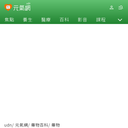
焦點
養生
醫療
百科
影音
課程
退休
udn
/
元氣網
/
藥物百科
/
藥物