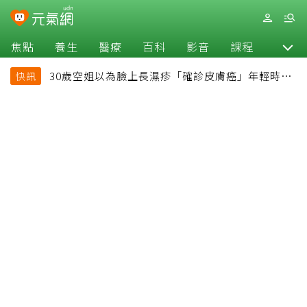
焦點
養生
醫療
百科
影音
課程
退休
30歲空姐以為臉上長濕疹「確診皮膚癌」年輕時一
快訊
習慣釀惡果超後悔