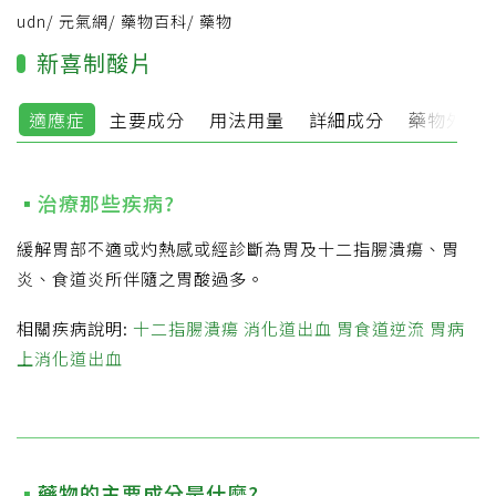
udn
/
元氣網
/
藥物百科
/
藥物
新喜制酸片
適應症
主要成分
用法用量
詳細成分
藥物外觀
治療那些疾病?
緩解胃部不適或灼熱感或經診斷為胃及十二指腸潰瘍、胃
炎、食道炎所伴隨之胃酸過多。
相關疾病說明:
十二指腸潰瘍
消化道出血
胃食道逆流
胃病
上消化道出血
藥物的主要成分是什麼?