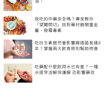
油？
我吃的中藥安全嗎？專家教你
「望聞問切」挑對藥材避開重金
屬、發霉毒素
吃抗生素居然會影響腸道菌長達8
年？掌握兩大飲食原則幫助修復
吃藥配什麼飲用水也有差？一種
水提早溶解保護膜 恐影響藥效