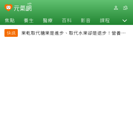
焦點
養生
醫療
百科
影音
課程
退休
果乾取代糖果是進步、取代水果卻是退步！營養師
快訊
揭果乾堅果常見健康陷阱