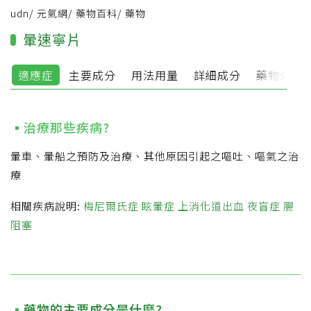
udn
/
元氣網
/
藥物百科
/
藥物
暈速寧片
適應症
主要成分
用法用量
詳細成分
藥物外觀
治療那些疾病?
暈車、暈船之預防及治療、其他原因引起之嘔吐、嘔氣之治
療
相關疾病說明:
梅尼爾氏症
眩暈症
上消化道出血
夜盲症
腸
阻塞
藥物的主要成分是什麼?