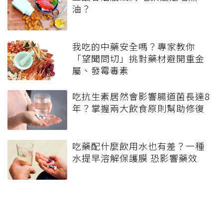
油？
我吃的中藥安全嗎？專家教你
「望聞問切」挑對藥材避開重金
屬、發霉毒素
吃抗生素居然會影響腸道菌長達8
年？掌握兩大飲食原則幫助修復
吃藥配什麼飲用水也有差？一種
水提早溶解保護膜 恐影響藥效