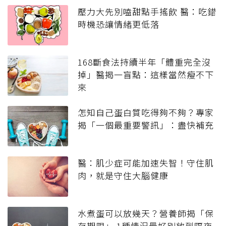
壓力大先別嗑甜點手搖飲 醫：吃錯
時機恐讓情緒更低落
168斷食法持續半年「體重完全沒
掉」醫揭一盲點：這樣當然瘦不下
來
怎知自己蛋白質吃得夠不夠？專家
揭「一個最重要警訊」：盡快補充
醫：肌少症可能加速失智！守住肌
肉，就是守住大腦健康
水煮蛋可以放幾天？營養師揭「保
存期限」 1種情況最好別放到隔夜