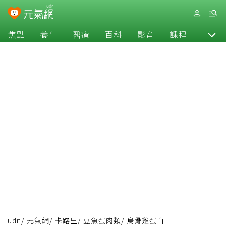
焦點
養生
醫療
百科
影音
課程
退休
udn
/
元氣網
/
卡路里
/
豆魚蛋肉類
/
烏骨雞蛋白