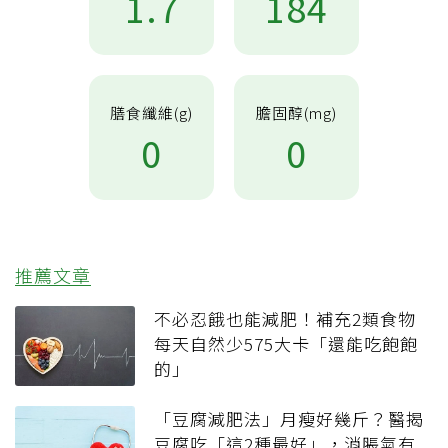
1.7
184
膳食纖維(g)
膽固醇(mg)
0
0
推薦文章
不必忍餓也能減肥！補充2類食物
每天自然少575大卡「還能吃飽飽
的」
「豆腐減肥法」月瘦好幾斤？醫揭
豆腐吃「這2種最好」，消脹氣有