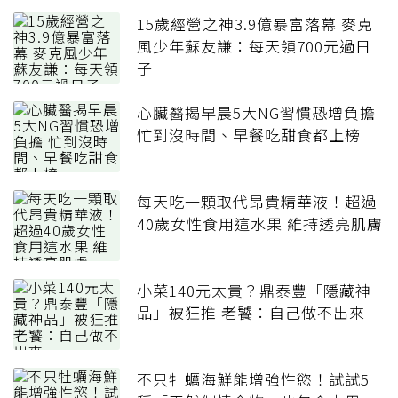
15歲經營之神3.9億暴富落幕 麥克
風少年蘇友謙：每天領700元過日
子
心臟醫揭早晨5大NG習慣恐增負擔
忙到沒時間、早餐吃甜食都上榜
每天吃一顆取代昂貴精華液！超過
40歲女性食用這水果 維持透亮肌膚
小菜140元太貴？鼎泰豐「隱藏神
品」被狂推 老饕：自己做不出來
不只牡蠣海鮮能增強性慾！試試5