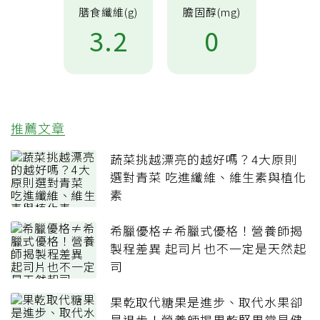
膳食纖維(g)
膽固醇(mg)
3.2
0
推薦文章
蔬菜挑越漂亮的越好嗎？4大原則
選對青菜 吃進纖維、維生素與植化
素
希臘優格≠希臘式優格！營養師揭
製程差異 起司片也不一定是天然起
司
果乾取代糖果是進步、取代水果卻
是退步！營養師揭果乾堅果常見健