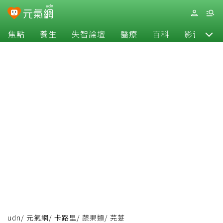
焦點
養生
失智論壇
醫療
百科
影音
udn
/
元氣網
/
卡路里
/
蔬果類
/
芫荽