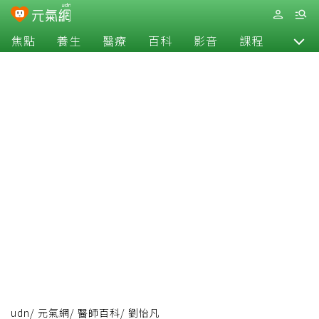
焦點
養生
醫療
百科
影音
課程
退休
udn
/
元氣網
/
醫師百科
/
劉怡凡