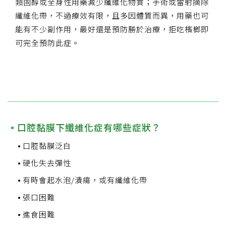
類固醇或全身性用藥減少纖維化物質；手術或雷射摘除
纖維化帶，不過療效有限，且多因體質而異，用藥也可
能有不少副作用，最好還是預防勝於治療，拒吃檳榔即
可完全預防此症。
口腔黏膜下纖維化症有哪些症狀？
口腔黏膜泛白
硬化失去彈性
有時會起水泡/潰瘍，或有纖維化帶
張口困難
進食困難