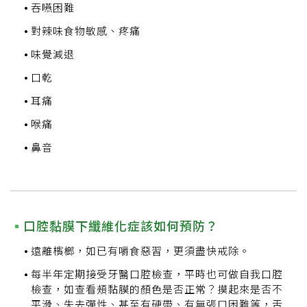
吞嚥困難
對辣味食物敏感、疼痛
味覺減退
口乾
耳痛
喉痛
鼻音
口腔黏膜下纖維化症該如何預防？
遠離檳榔，如已有嚼食惡習，更須盡快戒除。
每半年定期接受牙醫口腔檢查，平時也可做自我口腔
檢查，如查看頰黏膜的顏色是否正常？摸起來是否不
平滑、失去彈性、甚至有硬帶、有無張口困難等，舌