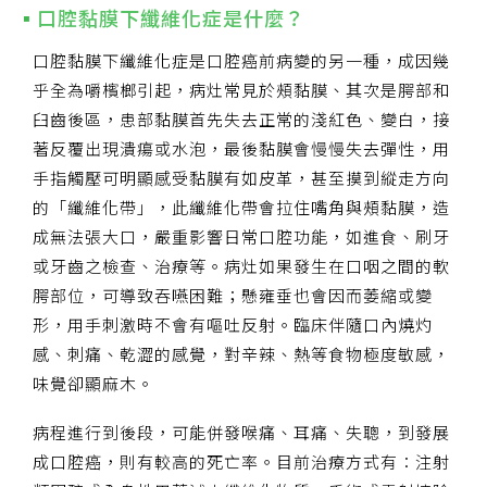
口腔黏膜下纖維化症是什麼？
口腔黏膜下纖維化症是口腔癌前病變的另一種，成因幾
乎全為嚼檳榔引起，病灶常見於頰黏膜、其次是腭部和
臼齒後區，患部黏膜首先失去正常的淺紅色、變白，接
著反覆出現潰瘍或水泡，最後黏膜會慢慢失去彈性，用
手指觸壓可明顯感受黏膜有如皮革，甚至摸到縱走方向
的「纖維化帶」，此纖維化帶會拉住嘴角與頰黏膜，造
成無法張大口，嚴重影響日常口腔功能，如進食、刷牙
或牙齒之檢查、治療等。病灶如果發生在口咽之間的軟
腭部位，可導致吞嚥困難；懸雍垂也會因而萎縮或變
形，用手刺激時不會有嘔吐反射。臨床伴隨口內燒灼
感、刺痛、乾澀的感覺，對辛辣、熱等食物極度敏感，
味覺卻顯麻木。
病程進行到後段，可能併發喉痛、耳痛、失聰，到發展
成口腔癌，則有較高的死亡率。目前治療方式有：注射