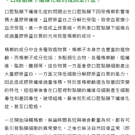
口腔黏膜下纖維化症的問題出在口腔黏膜下因受檳榔影響堆
積大量膠原纖維，且膠原蛋白之分解也受阻，致使血管變小
血流受阻，進一步造成上皮萎縮。而刺激口腔黏膜下組織合
成過量膠原蛋白質的元兇就是檳榔的成份。
檳榔的成分中含多種致癌物質，檳榔子本身亦含豐富的植物
鹼，而檳榔子成分包括：多酚類化合物、各種檳榔鹼、粗纖
維、脂肪、醣類等，這些物質一方面會使口腔黏膜細胞產出
大量膠原蛋白，一方面又降低細胞分解膠原蛋白質的能力，
因此造成膠原纖維過量堆積。特別是檳榔鹼還含致基因突變
的特性，經咀嚼後會在口腔裡對黏膜的纖維母細胞產生細胞
毒性和基因毒性，破壞組織，最後就形成口腔黏膜下纖維化
症，甚至口腔癌。
一旦開始接觸檳榔，無論時間長短與嚼食數量為何，都有可
能引發黏膜細胞的異常變化，之後也無法自然回復正常（即