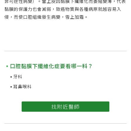
非可逆性病變）。當上皮因黏膜下纖維化而萎縮變薄，代表
黏膜的保護力也會減弱，致癌物質與各種病原就越容易入
侵，而使口腔組織發生病變，雪上加霜。
口腔黏膜下纖維化症要看哪一科？
牙科
耳鼻喉科
找附近醫師