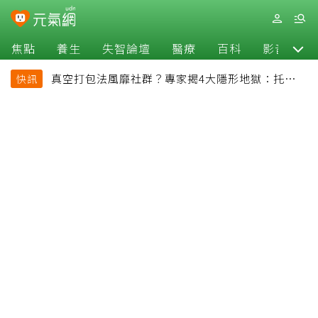
焦點
養生
失智論壇
醫療
百科
影音
真空打包法風靡社群？專家揭4大隱形地獄：托運恐
快訊
超重