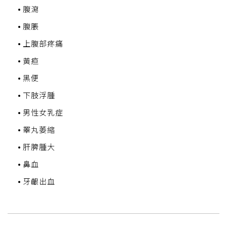
腹瀉
腹脹
上腹部疼痛
黃疸
黑便
下肢浮腫
男性女乳症
睪丸萎縮
肝脾腫大
鼻血
牙齦出血