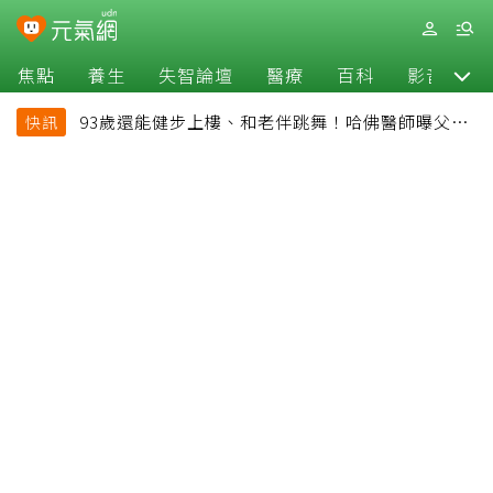
焦點
養生
失智論壇
醫療
百科
影音
93歲還能健步上樓、和老伴跳舞！哈佛醫師曝父親
快訊
長壽秘訣：沒吃保健品也不追養生潮