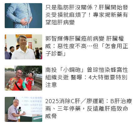
只是脂肪肝沒關係？肝臟開始發
炎受損就麻煩了！專家揭新藥有
望阻肝病變
郭智輝傳肝臟癌前病變 肝臟權
威：惡性度不高…但「怎會用正
子診斷」
南投「小鋼砲」曾琮愷染蜂窩性
組織炎逝 醫曝：4大特徵要特別
注意
2025消除C肝／廖運範：B肝治療
兩、三年停藥，反遠離肝癌致命
威脅