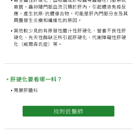
寄居，蟲卵隨門脈血流沉積於肝內，引起體液免疫反
應，產生抗原-抗體復合物，可能是肝內門脈分支及其
周圍發生炎癥和纖維化的原因。
其他較少見的有原發性膽汁性肝硬化、營養不良性肝
硬化、先天性酶缺乏所引起肝硬化、代謝障礙性肝硬
化（威爾森氏症）等。
肝硬化要看哪一科？
胃腸肝膽科
找附近醫師