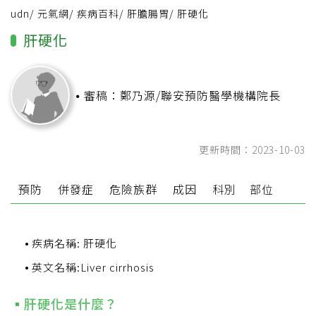
udn
/
元氣網
/
疾病百科
/
肝膽腸胃
/
肝硬化
肝硬化
審稿：鄭乃源/聯安預防醫學機構院長
更新時間：2023-10-03
狀
預防
併發症
危險族群
成因
科別
部位
疾病名稱: 肝硬化
英文名稱:Liver cirrhosis
肝硬化是什麼？