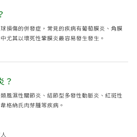
？
眼球損傷的併發症，常見的疾病有葡萄膜炎、角膜
其中尤其以壞死性鞏膜炎最容易發生發生。
炎？
是類風濕性關節炎、結節型多發性動脈炎、紅斑性
、韋格納氏肉芽腫等疾病。
病人