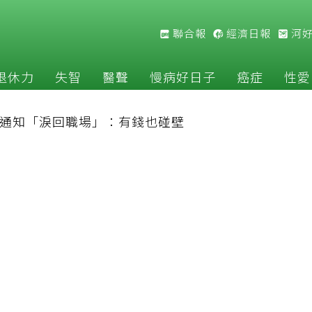
聯合報
經濟日報
河
退休力
失智
醫聲
慢病好日子
癌症
性愛
司通知「淚回職場」：有錢也碰壁