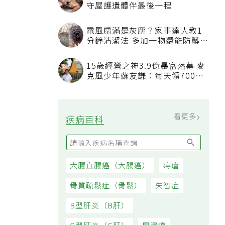
守屋護遺體伴最後一程
電風扇滿是灰塵？家事達人教1
分鐘清潔法 多加一物還能防髒汙
附著
15歲經營之神3.9億暴富落幕 麥
克風少年蘇友謙：每天領700元
過日子
看更多
疾病百科
大腸直腸癌（大腸癌）
痔瘡
骨質疏鬆症（骨鬆）
失智症
B型肝炎（B肝）