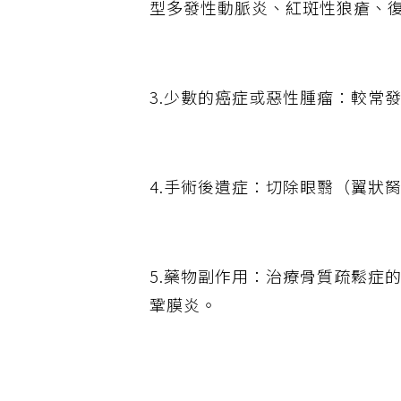
型多發性動脈炎、紅斑性狼瘡、
3.少數的癌症或惡性腫瘤：較常
4.手術後遺症：切除眼翳（翼狀
5.藥物副作用：治療骨質疏鬆症
鞏膜炎。