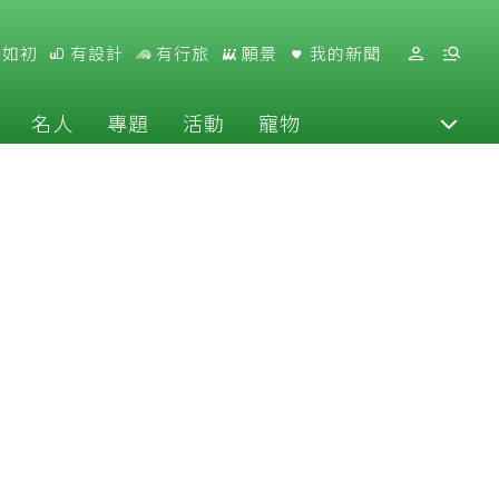
好如初
有設計
有行旅
願景
我的新聞
名人
專題
活動
寵物