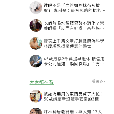
睡眠不足「血管如擰抹布被擠
壓」 專科醫：最被忽略的抗老方
法
吃飯時喝水稀釋胃酸不消化？營
養師揭「反而有好處」某些族群
才要禁
發表上千篇文章打臉健康偽科學
林慶順教授驚傳意外過世
45歲男存2千萬提早退休 接信用
卡公司通知「淚回職場」：有錢
也碰壁
看更多
大家都在看
被認為無用的東西反幫了大忙！
50歲婦慶幸沒隨手丟棄的3樣物
品
坪林獨居老翁離世無人知 13犬