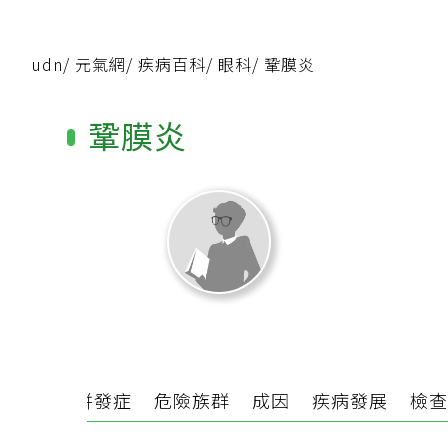
udn
/
元氣網
/
疾病百科
/
眼科
/
鞏膜炎
鞏膜炎
保養
併發症
危險族群
成因
疾病發展
檢查