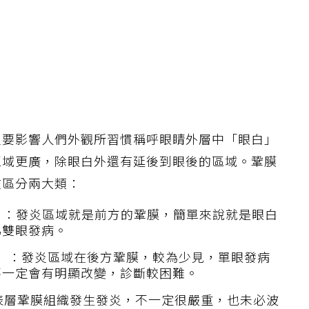
主要影響人們外觀所習慣稱呼眼睛外層中「眼白」
區域更廣，除眼白外還有延後到眼後的區域。鞏膜
在區分兩大類：
eritis）：發炎區域就是前方的鞏膜，簡單來說就是眼白
為雙眼發病。
eritis）：發炎區域在後方鞏膜，較為少見，單眼發病
不一定會有明顯改變，診斷較困難。
is）：表層鞏膜組織發生發炎，不一定很嚴重，也未必波