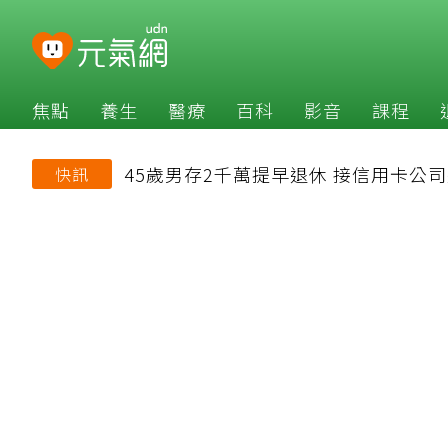
焦點
養生
醫療
百科
影音
課程
45歲男存2千萬提早退休 接信用卡公
快訊