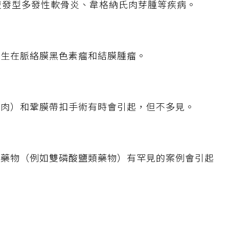
復發型多發性軟骨炎、韋格納氏肉芽腫等疾病。
發生在脈絡膜黑色素瘤和結膜腫瘤。
胬肉）和鞏膜帶扣手術有時會引起，但不多見。
的藥物（例如雙磷酸鹽類藥物）有罕見的案例會引起