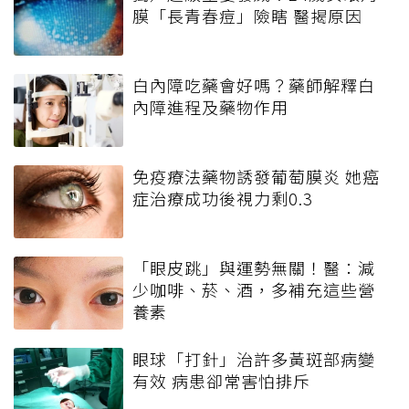
膜「長青春痘」險瞎 醫揭原因
白內障吃藥會好嗎？藥師解釋白
內障進程及藥物作用
免疫療法藥物誘發葡萄膜炎 她癌
症治療成功後視力剩0.3
「眼皮跳」與運勢無關！醫：減
少咖啡、菸、酒，多補充這些營
養素
眼球「打針」治許多黃斑部病變
有效 病患卻常害怕排斥