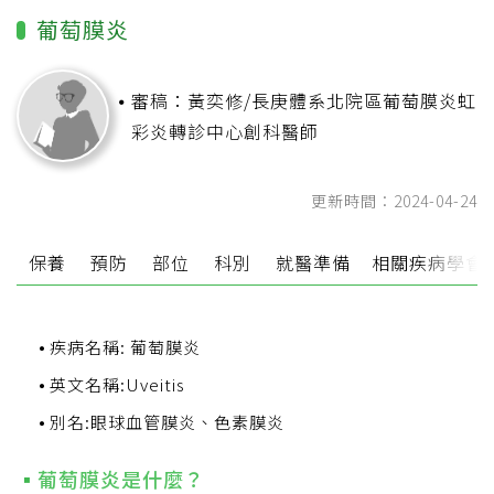
葡萄膜炎
審稿：黃奕修/長庚體系北院區葡萄膜炎虹
彩炎轉診中心創科醫師
更新時間：2024-04-24
療
保養
預防
部位
科別
就醫準備
相關疾病學會
疾病名稱: 葡萄膜炎
英文名稱:Uveitis
別名:眼球血管膜炎、色素膜炎
葡萄膜炎是什麼？