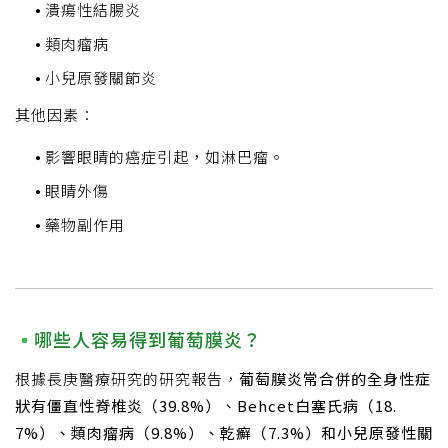
潰瘍性結腸炎
類肉瘤病
小兒原發關節炎
其他因素：
影響眼睛的癌症引起，如淋巴瘤。
眼睛外傷
藥物副作用
哪些人容易得到葡萄膜炎？
根據長庚醫療研究的研究報告，
葡萄膜炎常合併的全身性症
狀有僵直性脊椎炎（39.8%）、Behcet白塞氏病（18.
7%）、類肉瘤病（9.8%）、乾癬（7.3%）和小兒原發性關