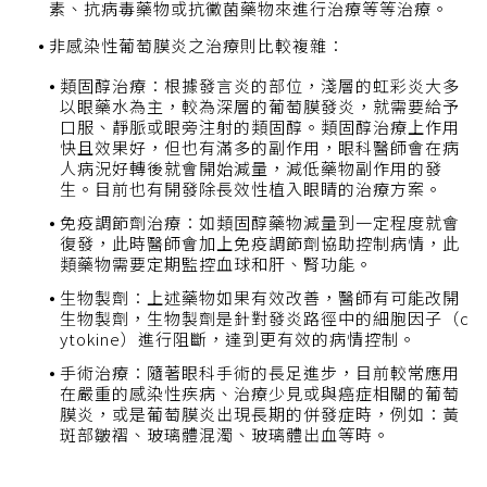
素、抗病毒藥物或抗黴菌藥物來進行治療等等治療。
非感染性葡萄膜炎之治療則比較複雜：
類固醇治療：根據發言炎的部位，淺層的虹彩炎大多
以眼藥水為主，較為深層的葡萄膜發炎，就需要給予
口服、靜脈或眼旁注射的類固醇。類固醇治療上作用
快且效果好，但也有滿多的副作用，眼科醫師會在病
人病況好轉後就會開始減量，減低藥物副作用的發
生。目前也有開發除長效性植入眼睛的治療方案。
免疫調節劑治療：如類固醇藥物減量到一定程度就會
復發，此時醫師會加上免疫調節劑協助控制病情，此
類藥物需要定期監控血球和肝、腎功能。
生物製劑：上述藥物如果有效改善，醫師有可能改開
生物製劑，生物製劑是針對發炎路徑中的細胞因子（c
ytokine）進行阻斷，達到更有效的病情控制。
手術治療：隨著眼科手術的長足進步，目前較常應用
在嚴重的感染性疾病、治療少見或與癌症相關的葡萄
膜炎，或是葡萄膜炎出現長期的併發症時，例如：黃
斑部皺褶、玻璃體混濁、玻璃體出血等時。