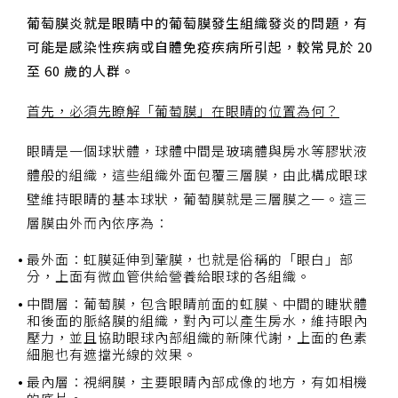
葡萄膜炎就是眼睛中的葡萄膜發生組織發炎的問題，有
可能是感染性疾病或自體免疫疾病所引起，較常見於 20
至 60 歲的人群。
首先，必須先瞭解「葡萄膜」在眼睛的位置為何？
眼睛是一個球狀體，球體中間是玻璃體與房水等膠狀液
體般的組織，這些組織外面包覆三層膜，由此構成眼球
壁維持眼睛的基本球狀，葡萄膜就是三層膜之一。這三
層膜由外而內依序為：
最外面：虹膜延伸到鞏膜，也就是俗稱的「眼白」部
分，上面有微血管供給營養給眼球的各組織。
中間層：葡萄膜，包含眼睛前面的虹膜、中間的睫狀體
和後面的脈絡膜的組織，對內可以產生房水，維持眼內
壓力，並且協助眼球內部組織的新陳代謝，上面的色素
細胞也有遮擋光線的效果。
最內層：視網膜，主要眼睛內部成像的地方，有如相機