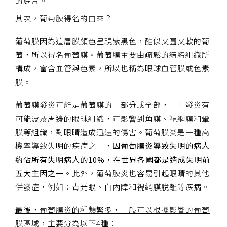
的底片。
其次，葡萄膜得名的由來？
葡萄膜因為這層膜顏色呈現紫黑色，酷似又圓又軟的葡
萄，所以得名葡萄膜。葡萄膜主要由疏鬆的結締組織所
構成，富含血管與色素，所以也稱為眼球血管膜或色素
膜。
葡萄膜發炎可能是葡萄膜的一部分或全部，一旦發炎有
可能波及周邊的眼球組織，可影響到角膜、視網膜和鞏
膜等組織，對眼睛造成迅速的傷害。葡萄膜炎是一種高
機率導致失明的疾病之一，
因葡萄膜炎導致失明的病人
約佔所有失明病人的10%，在世界各國都是造成失明前
五大主因之一。
此外，葡萄膜炎也容易引起眼睛的其他
併發症，例如：青光眼、白內障和視網膜脫離等疾病。
最後，葡萄膜炎的種類繁多，一般可以根據影響的葡萄
膜區域，主要分為以下4種：