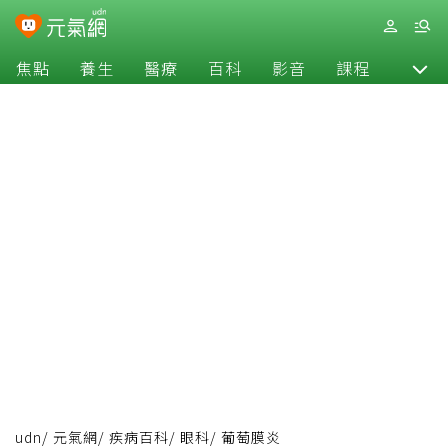
焦點
養生
醫療
百科
影音
課程
退休
udn
/
元氣網
/
疾病百科
/
眼科
/
葡萄膜炎