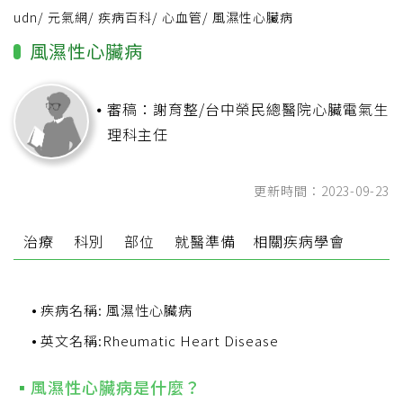
udn
/
元氣網
/
疾病百科
/
心血管
/
風濕性心臟病
風濕性心臟病
審稿：謝育整/台中榮民總醫院心臟電氣生
理科主任
更新時間：2023-09-23
式
治療
科別
部位
就醫準備
相關疾病學會
疾病名稱: 風濕性心臟病
英文名稱:Rheumatic Heart Disease
風濕性心臟病是什麼？