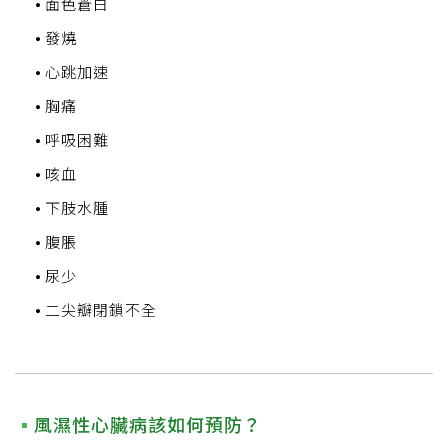
面色蒼白
發燒
心跳加速
胸痛
呼吸困難
咳血
下肢水腫
腹脹
尿少
二尖瓣閉鎖不全
風濕性心臟病該如何預防？