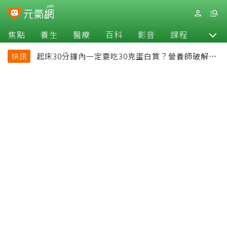
焦點
養生
醫療
百科
影音
課程
退休
起床30分鐘內一定要吃30克蛋白質？營養師破解
快訊
「30/30/30法則」：真正關鍵不是時間