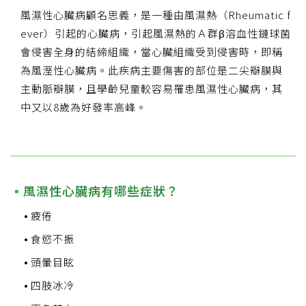
風濕性心臟病顧名思義，是一種由風濕熱（Rheumatic f
ever）引起的心臟病，引起風濕熱的Ａ群β溶血性鏈球菌
會侵害全身的結締組織，當心臟組織受到侵害時，即稱
為風溼性心臟病。此疾病主要傷害的部位是二尖瓣膜與
主動脈瓣膜，且學齡兒童較容易罹患風濕性心臟病，其
中又以8歲為好發率高峰。
風濕性心臟病有哪些症狀？
疲倦
食慾不振
頭暈目眩
四肢冰冷