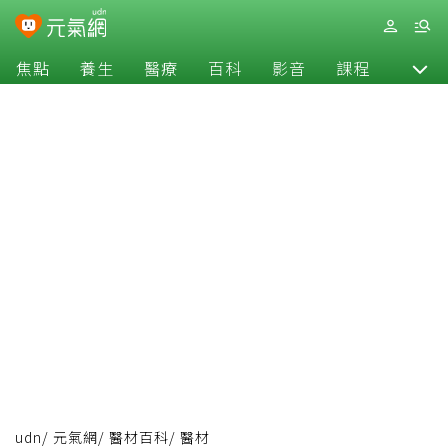
焦點
養生
醫療
百科
影音
課程
退休
udn
/
元氣網
/
醫材百科
/
醫材