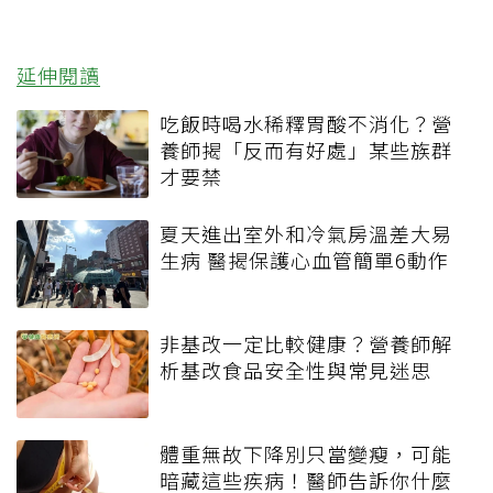
延伸閱讀
吃飯時喝水稀釋胃酸不消化？營
養師揭「反而有好處」某些族群
才要禁
夏天進出室外和冷氣房溫差大易
生病 醫揭保護心血管簡單6動作
非基改一定比較健康？營養師解
析基改食品安全性與常見迷思
體重無故下降別只當變瘦，可能
暗藏這些疾病！醫師告訴你什麼