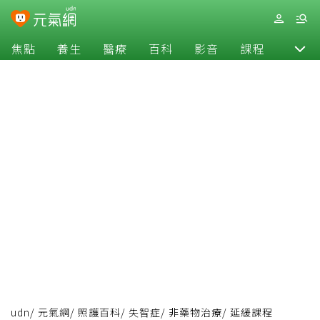
焦點
養生
醫療
百科
影音
課程
退休
udn
/
元氣網
/
照護百科
/
失智症
/
非藥物治療
/
延緩課程